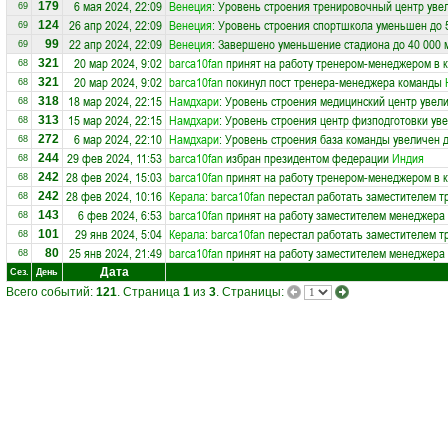
6 мая 2024, 22:09
Венеция
: Уровень строения тренировочный центр уве
179
69
26 апр 2024, 22:09
Венеция
: Уровень строения спортшкола уменьшен до 
124
69
22 апр 2024, 22:09
Венеция
: Завершено уменьшение стадиона до 40 000 
99
69
20 мар 2024, 9:02
barca10fan
принят на работу тренером-менеджером в 
321
68
20 мар 2024, 9:02
barca10fan
покинул пост тренера-менеджера команды
321
68
18 мар 2024, 22:15
Намдхари
: Уровень строения медицинский центр увели
318
68
15 мар 2024, 22:15
Намдхари
: Уровень строения центр физподготовки уве
313
68
6 мар 2024, 22:10
Намдхари
: Уровень строения база команды увеличен д
272
68
29 фев 2024, 11:53
barca10fan
избран президентом федерации
Индия
244
68
28 фев 2024, 15:03
barca10fan
принят на работу тренером-менеджером в 
242
68
28 фев 2024, 10:16
Керала
:
barca10fan
перестал работать заместителем т
242
68
6 фев 2024, 6:53
barca10fan
принят на работу заместителем менеджера
143
68
29 янв 2024, 5:04
Керала
:
barca10fan
перестал работать заместителем т
101
68
25 янв 2024, 21:49
barca10fan
принят на работу заместителем менеджера
80
68
Дата
Сез.
День
Всего событий:
121
. Страница
1
из
3
. Страницы: