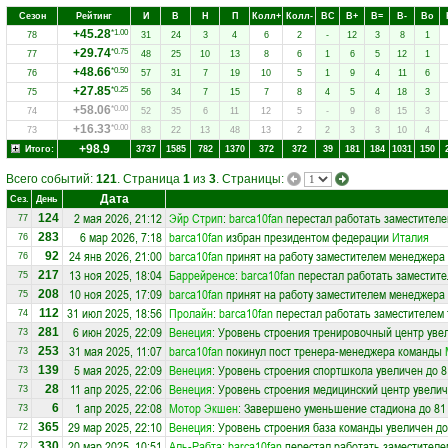
Сезон
Рейтинг
И
В
Н
П
Колл+
Колл-
ВC
В+
В=
В-
Вo
+45.28
*1.00
78
31
24
3
4
6
2
-
12
3
8
1
+29.74
*0.75
77
48
25
10
13
8
6
1
6
5
12
1
+48.66
*0.50
76
57
31
7
19
10
5
1
9
4
11
6
+27.85
*0.25
75
56
34
7
15
7
8
4
5
4
18
3
+58.06
*0.00
74
52
35
6
11
12
5
-
9
8
15
3
+16.33
*0.00
73
83
22
13
48
13
2
2
3
3
10
4
+98.9
Итого:
3737
1585
782
1370
372
372
39
181
184
1031
150
Всего событий:
121
. Страница
1
из
3
. Страницы:
Дата
Сез.
День
2 мая 2026, 21:12
Эйр Стрип
:
barca10fan
перестал работать заместителем
124
77
6 мар 2026, 7:18
barca10fan
избран президентом федерации
Италия
283
76
24 янв 2026, 21:00
barca10fan
принят на работу заместителем менеджера
92
76
13 ноя 2025, 18:04
Баррейренсе
:
barca10fan
перестал работать заместите
217
75
10 ноя 2025, 17:09
barca10fan
принят на работу заместителем менеджера
208
75
31 июл 2025, 18:56
Пролайн
:
barca10fan
перестал работать заместителем 
112
74
6 июн 2025, 22:09
Венеция
: Уровень строения тренировочный центр уве
281
73
31 мая 2025, 11:07
barca10fan
покинул пост тренера-менеджера команды
253
73
5 мая 2025, 22:09
Венеция
: Уровень строения спортшкола увеличен до 8
139
73
11 апр 2025, 22:06
Венеция
: Уровень строения медицинский центр увелич
28
73
1 апр 2025, 22:08
Мотор Экшен
: Завершено уменьшение стадиона до 81
6
73
29 мар 2025, 22:10
Венеция
: Уровень строения база команды увеличен до
365
72
20 мар 2025, 10:51
Аль-Рабта
:
barca10fan
перестал работать заместителе
330
72