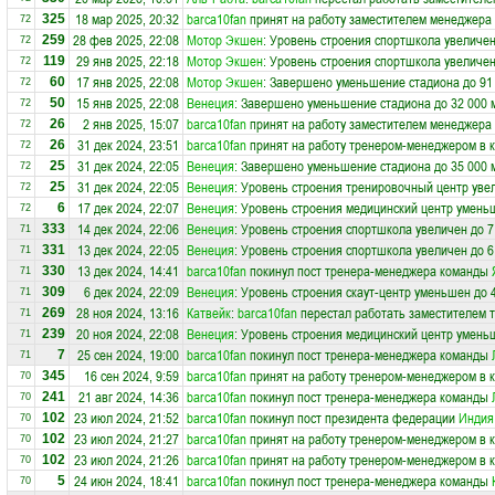
18 мар 2025, 20:32
barca10fan
принят на работу заместителем менеджера
325
72
28 фев 2025, 22:08
Мотор Экшен
: Уровень строения спортшкола увеличен
259
72
29 янв 2025, 22:18
Мотор Экшен
: Уровень строения спортшкола увеличен
119
72
17 янв 2025, 22:08
Мотор Экшен
: Завершено уменьшение стадиона до 91
60
72
15 янв 2025, 22:08
Венеция
: Завершено уменьшение стадиона до 32 000 
50
72
2 янв 2025, 15:07
barca10fan
принят на работу заместителем менеджера
26
72
31 дек 2024, 23:51
barca10fan
принят на работу тренером-менеджером в 
26
72
31 дек 2024, 22:05
Венеция
: Завершено уменьшение стадиона до 35 000 
25
72
31 дек 2024, 22:05
Венеция
: Уровень строения тренировочный центр уве
25
72
17 дек 2024, 22:07
Венеция
: Уровень строения медицинский центр умень
6
72
14 дек 2024, 22:06
Венеция
: Уровень строения спортшкола увеличен до 7
333
71
13 дек 2024, 22:05
Венеция
: Уровень строения спортшкола увеличен до 6
331
71
13 дек 2024, 14:41
barca10fan
покинул пост тренера-менеджера команды
330
71
6 дек 2024, 22:09
Венеция
: Уровень строения скаут-центр уменьшен до 
309
71
28 ноя 2024, 13:16
Катвейк
:
barca10fan
перестал работать заместителем т
269
71
20 ноя 2024, 22:08
Венеция
: Уровень строения медицинский центр умень
239
71
25 сен 2024, 19:00
barca10fan
покинул пост тренера-менеджера команды
7
71
16 сен 2024, 9:59
barca10fan
принят на работу тренером-менеджером в 
345
70
21 авг 2024, 14:36
barca10fan
покинул пост тренера-менеджера команды
241
70
23 июл 2024, 21:52
barca10fan
покинул пост президента федерации
Индия
102
70
23 июл 2024, 21:27
barca10fan
принят на работу тренером-менеджером в 
102
70
23 июл 2024, 21:26
barca10fan
принят на работу тренером-менеджером в 
102
70
24 июн 2024, 18:41
barca10fan
покинул пост тренера-менеджера команды
5
70