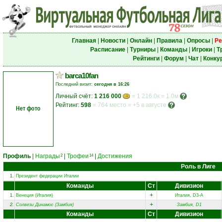
Главная
|
Новости
|
Онлайн
|
Правила
|
Опросы
|
Ре
Расписание
|
Турниры
|
Команды
|
Игроки
|
Т
Рейтинги
|
Форум
|
Чат
|
Конку
barca10fan
Последний визит:
сегодня в 16:26
Личный счёт:
1 216 000
= 1 216.0к = 1.0м
Рейтинг:
598
=
764 место
=
+5 в августе
Нет фото
Профиль
|
Награды
|
Трофеи
|
Достижения
2
14
Роль в Лиге
1.
Президент федерации Италии
Команды
Ст
Дивизион
+
1.
Венеция (Италия)
Италия, D3-A
+
2.
Солвези Динамос (Замбия)
Замбия, D1
Команды
Ст
Дивизион