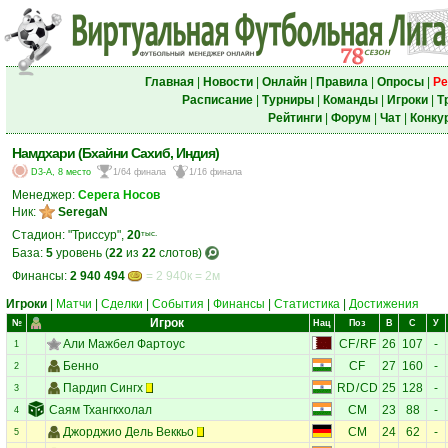
Главная
|
Новости
|
Онлайн
|
Правила
|
Опросы
|
Ре
Расписание
|
Турниры
|
Команды
|
Игроки
|
Т
Рейтинги
|
Форум
|
Чат
|
Конку
Намдхари (Бхайни Сахиб, Индия)
D3-A, 8 место
1/64 финала
1/16 финала
Менеджер:
Серега Носов
Ник:
SeregaN
Стадион: "Триссур",
20
тыс.
База:
5
уровень (
22
из
22
слотов)
Финансы:
2 940 494
= 2 940к = 2м
Игроки
|
Матчи
|
Сделки
|
События
|
Финансы
|
Статистика
|
Достижения
Игрок
№
Нац
Поз
В
С
У
Али Мажбел Фартоус
CF
/
RF
26
107
-
1
Бенно
CF
27
160
-
2
Пардип Сингх
RD
/
CD
25
128
-
3
Саям Тхангкхолал
CM
23
88
-
4
Джорджио Дель Веккьо
CM
24
62
-
5