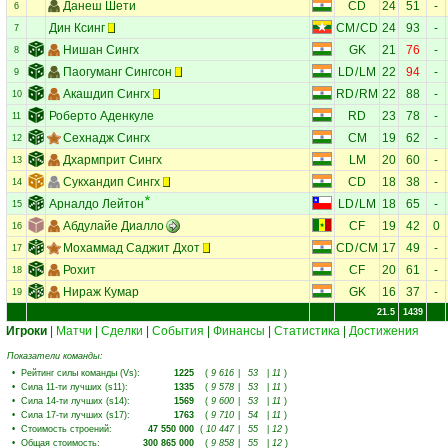
Данеш Шети
CD
24
51
-
6
Дин Ксинг
CM
/
CD
24
93
-
7
Нишан Сингх
GK
21
76
-
8
Паогуманг Сингсон
LD
/
LM
22
94
-
9
Акашдип Сингх
RD
/
RM
22
88
-
10
Роберто Аденкуле
RD
23
78
-
11
Сехнадж Сингх
CM
19
62
-
12
Дхармприт Сингх
LM
20
60
-
13
Сукхандип Сингх
CD
18
38
-
14
Арналдо Лейтон
LD
/
LM
18
65
-
15
Абдулайе Диалло
CF
19
42
0
16
Мохаммад Саджит Дхот
CD
/
CM
17
49
-
17
Рохит
CF
20
61
-
18
Нираж Кумар
GK
16
37
-
19
21.5
1439
Игроки
|
Матчи
|
Сделки
|
События
|
Финансы
|
Статистика
|
Достижения
Показатели команды:
•
Рейтинг силы команды (Vs)
:
1225
(
9 616
|
53
|
11
)
•
Сила 11-ти лучших (s11)
:
1335
(
9 578
|
53
|
11
)
•
Сила 14-ти лучших (s14)
:
1569
(
9 600
|
53
|
11
)
•
Сила 17-ти лучших (s17)
:
1763
(
9 710
|
54
|
11
)
•
Стоимость строений
:
47 550 000
(
10 447
|
55
|
12
)
•
Общая стоимость
:
300 865 000
(
9 858
|
55
|
12
)