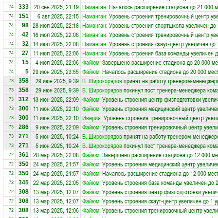
20 сен 2025, 21:19
Наманган
: Началось расширение стадиона до 21 000 м
333
74
6 авг 2025, 22:15
Наманган
: Уровень строения тренировочный центр ув
151
74
28 июл 2025, 22:18
Наманган
: Уровень строения спортшкола увеличен до 
98
74
16 июл 2025, 22:08
Наманган
: Уровень строения тренировочный центр ув
42
74
14 июл 2025, 22:08
Наманган
: Уровень строения скаут-центр увеличен до 
32
74
11 июл 2025, 22:06
Наманган
: Уровень строения база команды увеличен д
27
74
4 июл 2025, 22:06
Файюм
: Завершено расширение стадиона до 20 000 ме
15
74
29 июн 2025, 23:55
Файюм
: Началось расширение стадиона до 20 000 мес
5
74
29 июн 2025, 9:39
В. Широкорядов
принят на работу тренером-менеджер
358
73
29 июн 2025, 9:39
В. Широкорядов
покинул пост тренера-менеджера ко
358
73
13 июн 2025, 22:09
Файюм
: Уровень строения центр физподготовки увели
312
73
11 июн 2025, 22:10
Файюм
: Уровень строения медицинский центр увеличе
300
73
11 июн 2025, 22:10
Иверия
: Уровень строения тренировочный центр увел
300
73
9 июн 2025, 22:09
Файюм
: Уровень строения тренировочный центр увели
286
73
5 июн 2025, 10:24
В. Широкорядов
принят на работу тренером-менеджер
271
73
5 июн 2025, 10:24
В. Широкорядов
покинул пост тренера-менеджера ко
271
73
28 мар 2025, 22:08
Файюм
: Завершено расширение стадиона до 12 000 ме
361
72
24 мар 2025, 21:57
Файюм
: Уровень строения медицинский центр увеличе
350
72
24 мар 2025, 21:57
Файюм
: Началось расширение стадиона до 12 000 мес
350
72
22 мар 2025, 22:05
Файюм
: Уровень строения база команды увеличен до 
345
72
13 мар 2025, 12:07
Файюм
: Уровень строения центр физподготовки увели
308
72
13 мар 2025, 12:07
Файюм
: Уровень строения скаут-центр увеличен до 1 
308
72
13 мар 2025, 12:06
Файюм
: Уровень строения тренировочный центр увели
308
72