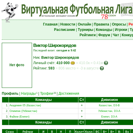
Главная
|
Новости
|
Онлайн
|
Правила
|
Опросы
|
Ре
Расписание
|
Турниры
|
Команды
|
Игроки
|
Т
Рейтинги
|
Форум
|
Чат
|
Конку
Виктор Широкорядов
Последний визит:
сегодня в 9:42
Ник:
Виктор Широкорядов
Личный счёт:
410 000
= 410.0к = 0.41м
Нет фото
Рейтинг:
593
=
806 место
=
-3 в августе
Профиль
|
Награды
|
Трофеи
|
Достижения
1
23
Команды
Ст
Дивизион
+
1.
Академия 05 (Казахстан)
Казахстан, D3-B
+
2.
Олимпик (Узбекистан)
Узбекистан, D3-A
+
3.
Файюм (Египет)
Египет, D3-A
Команды
Ст
Дивизион
Сезон
Рейтинг
И
В
Н
П
Колл+
Колл-
ВC
В+
В=
В-
Вo