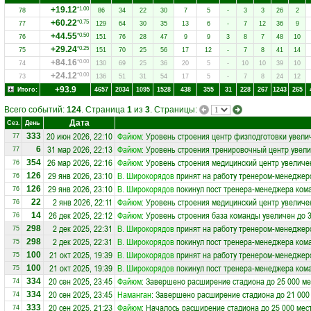
+19.12
*1.00
78
86
34
22
30
7
5
-
3
3
26
2
+60.22
*0.75
77
129
64
30
35
13
6
-
7
12
36
9
+44.55
*0.50
76
151
76
28
47
9
9
3
8
7
48
10
+29.24
*0.25
75
151
70
25
56
17
12
-
7
8
41
14
+84.16
*0.00
74
130
69
25
36
20
5
-
10
10
39
10
+24.12
*0.00
73
136
51
31
54
17
5
-
7
8
24
12
+93.9
Итого:
4657
2034
1095
1528
438
355
31
228
267
1243
265
Всего событий:
124
. Страница
1
из
3
. Страницы:
Дата
Сез.
День
20 июн 2026, 22:10
Файюм
: Уровень строения центр физподготовки увели
333
77
31 мар 2026, 22:13
Файюм
: Уровень строения тренировочный центр увели
6
77
26 мар 2026, 22:16
Файюм
: Уровень строения медицинский центр увеличе
354
76
29 янв 2026, 23:10
В. Широкорядов
принят на работу тренером-менеджер
126
76
29 янв 2026, 23:10
В. Широкорядов
покинул пост тренера-менеджера ко
126
76
2 янв 2026, 22:11
Файюм
: Уровень строения медицинский центр увеличе
22
76
26 дек 2025, 22:12
Файюм
: Уровень строения база команды увеличен до 
14
76
2 дек 2025, 22:31
В. Широкорядов
принят на работу тренером-менеджер
298
75
2 дек 2025, 22:31
В. Широкорядов
покинул пост тренера-менеджера ко
298
75
21 окт 2025, 19:39
В. Широкорядов
принят на работу тренером-менеджер
100
75
21 окт 2025, 19:39
В. Широкорядов
покинул пост тренера-менеджера ко
100
75
20 сен 2025, 23:45
Файюм
: Завершено расширение стадиона до 25 000 ме
334
74
20 сен 2025, 23:45
Наманган
: Завершено расширение стадиона до 21 000
334
74
20 сен 2025, 21:23
Файюм
: Началось расширение стадиона до 25 000 мес
333
74