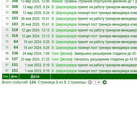
13 мар 2025, 12:06
Файюм
: Уровень строения спортшкола увеличен до 1 
308
72
13 мар 2025, 9:24
В. Широкорядов
принят на работу тренером-менеджер
308
72
13 мар 2025, 9:24
В. Широкорядов
покинул пост тренера-менеджера ко
308
72
26 янв 2025, 10:41
В. Широкорядов
принят на работу тренером-менеджер
103
72
26 янв 2025, 10:41
В. Широкорядов
покинул пост тренера-менеджера ко
103
72
12 дек 2024, 13:13
В. Широкорядов
принят на работу тренером-менеджер
319
71
12 дек 2024, 13:13
В. Широкорядов
покинул пост тренера-менеджера ко
319
71
15 окт 2024, 9:25
В. Широкорядов
принят на работу тренером-менеджер
64
71
15 окт 2024, 9:25
В. Широкорядов
покинул пост тренера-менеджера ко
64
71
24 мар 2024, 1:09
Сент Джозеф
: Завершено расширение стадиона до 43 
338
68
23 мар 2024, 21:25
Сент Джозеф
: Началось расширение стадиона до 43 0
337
68
1 ноя 2023, 9:16
В. Широкорядов
принят на работу тренером-менеджер
151
67
1 ноя 2023, 9:16
В. Широкорядов
покинул пост тренера-менеджера ко
151
67
Дата
Сез.
День
Всего событий:
124
. Страница
1
из
3
. Страницы: