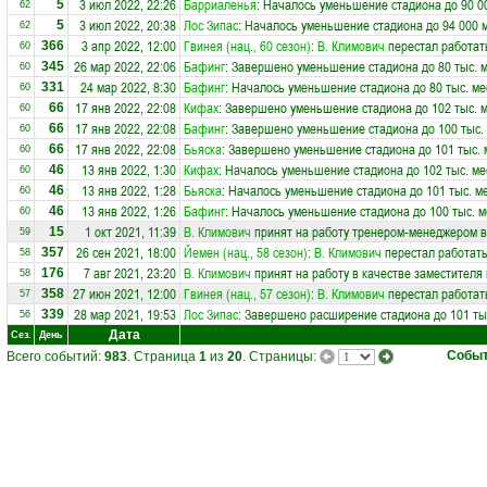
3 июл 2022, 22:26
Барриаленья
: Началось уменьшение стадиона до 90 0
5
62
3 июл 2022, 20:38
Лос Зипас
: Началось уменьшение стадиона до 94 000 
5
62
3 апр 2022, 12:00
Гвинея (нац., 60 сезон)
:
В. Климович
перестал работат
366
60
26 мар 2022, 22:06
Бафинг
: Завершено уменьшение стадиона до 80 тыс. 
345
60
24 мар 2022, 8:30
Бафинг
: Началось уменьшение стадиона до 80 тыс. ме
331
60
17 янв 2022, 22:08
Кифах
: Завершено уменьшение стадиона до 102 тыс. 
66
60
17 янв 2022, 22:08
Бафинг
: Завершено уменьшение стадиона до 100 тыс.
66
60
17 янв 2022, 22:08
Бьяска
: Завершено уменьшение стадиона до 101 тыс. 
66
60
13 янв 2022, 1:30
Кифах
: Началось уменьшение стадиона до 102 тыс. ме
46
60
13 янв 2022, 1:28
Бьяска
: Началось уменьшение стадиона до 101 тыс. м
46
60
13 янв 2022, 1:26
Бафинг
: Началось уменьшение стадиона до 100 тыс. м
46
60
1 окт 2021, 11:39
В. Климович
принят на работу тренером-менеджером 
15
59
26 сен 2021, 18:00
Йемен (нац., 58 сезон)
:
В. Климович
перестал работать
357
58
7 авг 2021, 23:20
В. Климович
принят на работу в качестве заместителя
176
58
27 июн 2021, 12:00
Гвинея (нац., 57 сезон)
:
В. Климович
перестал работат
358
57
28 мар 2021, 19:53
Лос Зипас
: Завершено расширение стадиона до 101 ты
339
56
Дата
Сез.
День
Собы
Всего событий:
983
. Страница
1
из
20
. Страницы: