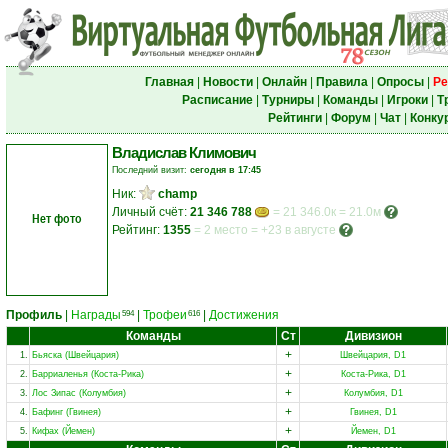
Главная
|
Новости
|
Онлайн
|
Правила
|
Опросы
|
Ре
Расписание
|
Турниры
|
Команды
|
Игроки
|
Т
Рейтинги
|
Форум
|
Чат
|
Конку
Владислав Климович
Последний визит:
сегодня в 17:45
Ник:
champ
Личный счёт:
21 346 788
= 21 346.0к = 21.0м
Нет фото
Рейтинг:
1355
=
2 место
=
+23 в августе
Профиль
|
Награды
|
Трофеи
|
Достижения
594
616
Команды
Ст
Дивизион
+
1.
Бьяска (Швейцария)
Швейцария, D1
+
2.
Барриаленья (Коста-Рика)
Коста-Рика, D1
+
3.
Лос Зипас (Колумбия)
Колумбия, D1
+
4.
Бафинг (Гвинея)
Гвинея, D1
+
5.
Кифах (Йемен)
Йемен, D1