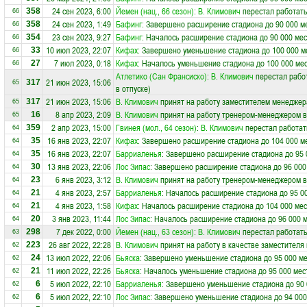
24 сен 2023, 6:00
Йемен (нац., 66 сезон)
:
В. Климович
перестал работать
358
66
24 сен 2023, 1:49
Бафинг
: Завершено расширение стадиона до 90 000 м
358
66
23 сен 2023, 9:27
Бафинг
: Началось расширение стадиона до 90 000 мес
354
66
10 июл 2023, 22:07
Кифах
: Завершено уменьшение стадиона до 100 000 м
33
66
7 июл 2023, 0:18
Кифах
: Началось уменьшение стадиона до 100 000 ме
27
66
Атлетико (Сан Франсиско)
:
В. Климович
перестал работ
21 июн 2023, 15:06
317
65
в отпуске)
21 июн 2023, 15:06
В. Климович
принят на работу заместителем менеджер
317
65
8 апр 2023, 2:09
В. Климович
принят на работу тренером-менеджером 
16
65
2 апр 2023, 15:00
Гвинея (мол., 64 сезон)
:
В. Климович
перестал работат
359
64
16 янв 2023, 22:07
Кифах
: Завершено расширение стадиона до 104 000 м
35
64
16 янв 2023, 22:07
Барриаленья
: Завершено расширение стадиона до 95 
35
64
13 янв 2023, 22:06
Лос Зипас
: Завершено расширение стадиона до 96 000
30
64
6 янв 2023, 3:12
В. Климович
принят на работу тренером-менеджером 
23
64
4 янв 2023, 2:57
Барриаленья
: Началось расширение стадиона до 95 0
21
64
4 янв 2023, 1:58
Кифах
: Началось расширение стадиона до 104 000 мес
21
64
3 янв 2023, 11:44
Лос Зипас
: Началось расширение стадиона до 96 000 
20
64
7 дек 2022, 0:00
Йемен (нац., 63 сезон)
:
В. Климович
перестал работать
298
63
26 авг 2022, 22:28
В. Климович
принят на работу в качестве заместителя
223
62
13 июл 2022, 22:06
Бьяска
: Завершено уменьшение стадиона до 95 000 ме
24
62
11 июл 2022, 22:26
Бьяска
: Началось уменьшение стадиона до 95 000 мес
21
62
5 июл 2022, 22:10
Барриаленья
: Завершено уменьшение стадиона до 90 
6
62
5 июл 2022, 22:10
Лос Зипас
: Завершено уменьшение стадиона до 94 000
6
62