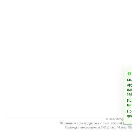
Мы
др
на
за
Ис
вы
По
фа
© 2026 vfleague.ws
Обратиться в тех.поддержку
- Почта:
alkarpuk@gmai
Страница сгенерирована за 0.0155 сек., 14 запр. Chr