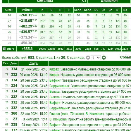
Команды
Ст
Дивизион
Сезон
Рейтинг
И
В
Н
П
Колл+
Колл-
ВC
В+
В=
В-
Вo
+268.31
*1.00
78
174
119
33
22
26
26
4
12
11
72
20
+315.05
*0.75
77
287
199
46
42
26
35
8
6
17
120
48
+482.29
*0.50
76
313
239
46
28
43
46
7
13
20
154
45
+439.57
*0.25
75
317
221
57
39
33
28
11
8
19
143
40
+373.34
*0.00
74
290
217
44
29
29
31
11
8
12
130
56
+450.36
*0.00
73
334
244
48
42
31
46
14
13
17
157
43
+855.6
Итого:
19056
12685
2853
3518
2096
2302
608
747
1244
7952
2134
Собы
Всего событий:
983
. Страница
1
из
20
. Страницы:
Дата
Сез.
День
21 июн 2026, 4:40
Кифах
: Завершено уменьшение стадиона до 96 000 ме
334
77
20 июн 2026, 13:19
Кифах
: Началось уменьшение стадиона до 96 000 мест
332
77
20 сен 2025, 23:45
Бафинг
: Завершено расширение стадиона до 96 000 м
334
74
20 сен 2025, 23:45
Барриаленья
: Завершено расширение стадиона до 97 
334
74
20 сен 2025, 23:45
Бьяска
: Завершено расширение стадиона до 97 000 ме
334
74
20 сен 2025, 10:46
Бьяска
: Началось расширение стадиона до 97 000 мес
332
74
20 сен 2025, 10:45
Бафинг
: Началось расширение стадиона до 96 000 мес
332
74
20 сен 2025, 10:45
Барриаленья
: Началось расширение стадиона до 97 0
332
74
22 сен 2024, 15:00
Гвинея (мол., 70 сезон)
:
В. Климович
перестал работат
360
70
3 июл 2024, 1:44
В. Климович
принят на работу тренером-менеджером 
23
70
24 мар 2024, 1:09
Бафинг
: Завершено расширение стадиона до 93 000 м
338
68
23 мар 2024, 21:39
Бафинг
: Началось расширение стадиона до 93 000 мес
337
68