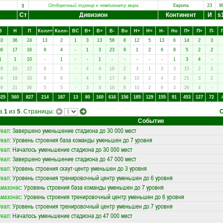
з
Отборочный турнир к чемпионату мира
Европа
23
9
Ст
Дивизион
Континент
И
s
В
Н
П
Колл+
Колл-
ВC
В+
В=
В-
Вo
Н+
Н=
Н-
Нo
П+
П=
П-
83
36
24
13
2
1
3
13
58
8
12
5
13
6
14
2
3
36
17
16
8
4
-
1
3
23
9
1
2
6
8
5
2
2
1
1
10
-
1
-
-
1
-
-
-
-
-
1
3
4
-
28
10
22
8
5
-
4
4
18
2
3
1
3
3
15
2
2
34
18
33
8
9
-
4
5
17
8
10
2
4
2
21
3
2
29
21
36
5
5
-
3
4
16
6
10
2
6
3
26
4
-
025
560
827
214
187
13
80
160
616
156
185
129
155
91
453
127
72
ца
1
из
5
. Страницы:
Событие
Реал
: Завершено уменьшение стадиона до 30 000 мест
Реал
: Уровень строения база команды уменьшен до 7 уровня
Реал
: Началось уменьшение стадиона до 30 000 мест
Реал
: Завершено уменьшение стадиона до 47 000 мест
Реал
: Уровень строения скаут-центр уменьшен до 3 уровня
Реал
: Уровень строения тренировочный центр уменьшен до 6 уровня
мазонас
: Уровень строения база команды уменьшен до 7 уровня
мазонас
: Уровень строения тренировочный центр уменьшен до 6 уровня
Реал
: Уровень строения тренировочный центр уменьшен до 7 уровня
Реал
: Началось уменьшение стадиона до 47 000 мест