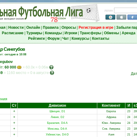
логин
ная
|
Новости
|
Онлайн
|
Правила
|
Опросы
|
Регистрация в игре
|
Забыли па
Расписание
|
Турниры
|
Команды
|
Игроки
|
Трансферы
|
Обмены
|
Аренда
Рейтинги
|
Форум
|
Чат
|
Конкурсы
|
Контакты
р Синегубов
зит:
сегодня в 10:08
negubov
ёт:
60 000
= 60.0к = 0.06м
59
=
1160 место
=
0 в августе
Дат
ения
Ст
Дивизион
Континент
И
s
+
Швеция, D1
Европа
23
29
+
Ливия, D2
Африка
24
24
+
Бразилия, D4-A
Южн. Америка
24
20
+
Мексика, D4-A
Сев. Америка
23
18
+
Узбекистан, D4-D
Азия
21
14