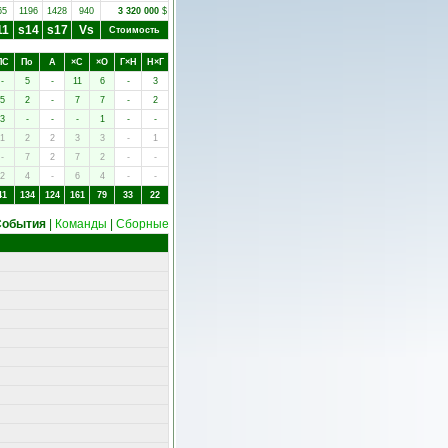
65
1196
1428
940
3 320 000
$
11
s14
s17
Vs
Стоимость
ПC
Пo
А
×C
×O
Г×Н
Н×Г
-
5
-
11
6
-
3
5
2
-
7
7
-
2
3
-
-
-
1
-
-
1
2
2
3
3
-
1
-
7
2
7
2
-
-
2
4
-
6
4
-
-
41
134
124
161
79
33
22
События
|
Команды
|
Сборные