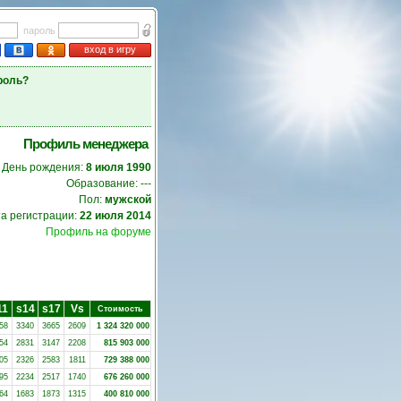
пароль
вход в игру
роль?
Профиль менеджера
День рождения:
8 июля 1990
Образование: ---
Пол:
мужской
а регистрации:
22 июля 2014
Профиль на форуме
11
s14
s17
Vs
Стоимость
58
3340
3665
2609
1 324 320 000
54
2831
3147
2208
815 903 000
05
2326
2583
1811
729 388 000
95
2234
2517
1740
676 260 000
64
1683
1873
1315
400 810 000