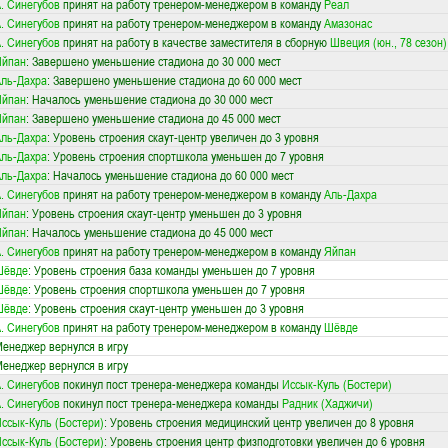
. Синегубов
принят на работу тренером-менеджером в команду
Реал
. Синегубов
принят на работу тренером-менеджером в команду
Амазонас
. Синегубов
принят на работу в качестве заместителя в сборную
Швеция (юн., 78 сезон)
Яйпан
: Завершено уменьшение стадиона до 30 000 мест
ль-Дахра
: Завершено уменьшение стадиона до 60 000 мест
Яйпан
: Началось уменьшение стадиона до 30 000 мест
Яйпан
: Завершено уменьшение стадиона до 45 000 мест
ль-Дахра
: Уровень строения скаут-центр увеличен до 3 уровня
ль-Дахра
: Уровень строения спортшкола уменьшен до 7 уровня
ль-Дахра
: Началось уменьшение стадиона до 60 000 мест
. Синегубов
принят на работу тренером-менеджером в команду
Аль-Дахра
Яйпан
: Уровень строения скаут-центр уменьшен до 3 уровня
Яйпан
: Началось уменьшение стадиона до 45 000 мест
. Синегубов
принят на работу тренером-менеджером в команду
Яйпан
Шёвде
: Уровень строения база команды уменьшен до 7 уровня
Шёвде
: Уровень строения спортшкола уменьшен до 7 уровня
Шёвде
: Уровень строения скаут-центр уменьшен до 3 уровня
. Синегубов
принят на работу тренером-менеджером в команду
Шёвде
енеджер вернулся в игру
енеджер вернулся в игру
. Синегубов
покинул пост тренера-менеджера команды
Иссык-Куль (Бостери)
. Синегубов
покинул пост тренера-менеджера команды
Радник (Хаджичи)
ссык-Куль (Бостери)
: Уровень строения медицинский центр увеличен до 8 уровня
ссык-Куль (Бостери)
: Уровень строения центр физподготовки увеличен до 6 уровня