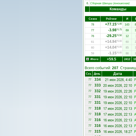
6.
Сборная Швеции (юношеская)
Команды
Сезон
Рейтинг
И
+77.15
*1.00
78
143
-3.98
*0.75
77
69
-29.25
*0.50
76
12
+14.94
*0.00
61
60
+14.04
*0.00
60
85
-1.15
*0.00
59
86
+59.5
Итого:
2412
1
Всего событий:
207
. Страни
Дата
Сез.
День
21 июн 2026, 4:40
334
77
20 июн 2026, 22:10
333
77
19 июн 2026, 22:26
332
77
19 июн 2026, 22:10
331
77
19 июн 2026, 22:10
331
77
17 июн 2026, 22:13
318
77
17 июн 2026, 22:13
А
318
77
16 июн 2026, 22:13
А
316
77
16 июн 2026, 22:13
316
77
16 июн 2026, 18:27
315
77