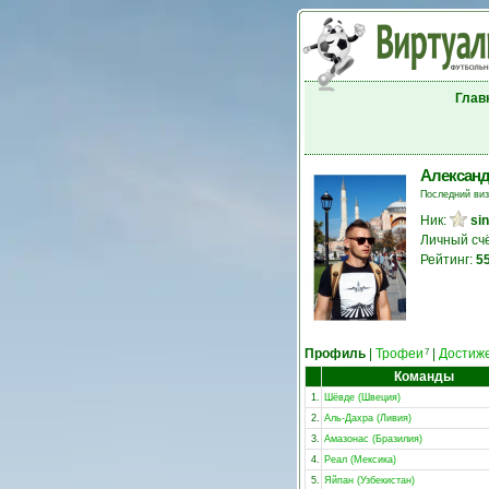
Глав
Александ
Последний ви
Ник:
si
Личный сч
Рейтинг:
5
Профиль
|
Трофеи
|
Достиж
7
Команды
1.
Шёвде (Швеция)
2.
Аль-Дахра (Ливия)
3.
Амазонас (Бразилия)
4.
Реал (Мексика)
5.
Яйпан (Узбекистан)