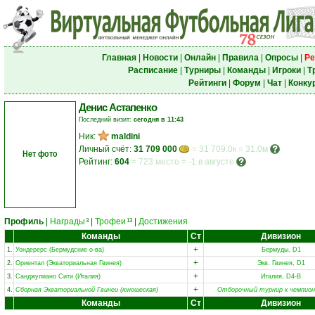
Главная
|
Новости
|
Онлайн
|
Правила
|
Опросы
|
Ре
Расписание
|
Турниры
|
Команды
|
Игроки
|
Т
Рейтинги
|
Форум
|
Чат
|
Конку
Денис Астапенко
Последний визит:
сегодня в 11:43
Ник:
maldini
Личный счёт:
31 709 000
= 31 709.0к = 31.0м
Нет фото
Рейтинг:
604
=
723 место
=
-1 в августе
Профиль
|
Награды
|
Трофеи
|
Достижения
3
13
Команды
Ст
Дивизион
+
1.
Уондерерс (Бермудские о-ва)
Бермуды, D1
+
2.
Ориентал (Экваториальная Гвинея)
Экв. Гвинея, D1
+
3.
Санджулиано Сити (Италия)
Италия, D4-B
+
4.
Сборная Экваториальной Гвинеи (юношеская)
Отборочный турнир к чемпио
Команды
Ст
Дивизион