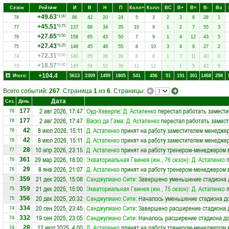
Сезон
Рейтинг
И
В
Н
П
Колл+
Колл-
ВC
В+
В=
В-
Вo
+49.63
*1.00
78
86
42
20
24
5
3
2
3
8
28
1
+45.51
*0.75
77
137
68
34
35
10
9
1
2
7
55
3
+27.65
*0.50
76
158
65
43
50
7
9
1
4
12
43
5
+27.43
*0.25
75
148
45
48
55
8
10
3
4
9
27
2
+72.31
*0.00
74
140
65
36
39
8
8
1
7
11
40
6
+18.57
*0.00
73
145
54
52
39
12
12
-
1
5
42
6
+104.4
Итого:
5613
2309
1499
1805
541
456
51
191
301
1468
298
Всего событий:
267
. Страница
1
из
6
. Страницы:
Дата
Сез.
День
2 авг 2026, 17:47
Оуд-Хеверле
:
Д. Астапенко
перестал работать замести
177
78
2 авг 2026, 17:47
Васко да Гама
:
Д. Астапенко
перестал работать замест
177
78
8 июл 2026, 15:11
Д. Астапенко
принят на работу заместителем менедже
42
78
8 июл 2026, 15:11
Д. Астапенко
принят на работу заместителем менедже
42
78
10 апр 2026, 23:15
Д. Астапенко
принят на работу тренером-менеджером 
28
77
29 мар 2026, 18:00
Экваториальная Гвинея (юн., 76 сезон)
:
Д. Астапенко
п
361
76
8 янв 2026, 21:07
Д. Астапенко
принят на работу тренером-менеджером 
29
76
21 дек 2025, 15:08
Санджулиано Сити
: Завершено уменьшение стадиона д
359
75
21 дек 2025, 15:00
Экваториальная Гвинея (юн., 75 сезон)
:
Д. Астапенко
п
359
75
20 дек 2025, 20:32
Санджулиано Сити
: Началось уменьшение стадиона до
356
75
20 сен 2025, 23:45
Санджулиано Сити
: Завершено расширение стадиона д
334
74
19 сен 2025, 23:05
Санджулиано Сити
: Началось расширение стадиона до
332
74
12 июл 2025, 4:00
Д. Астапенко
принят на работу тренером-менеджером 
28
74