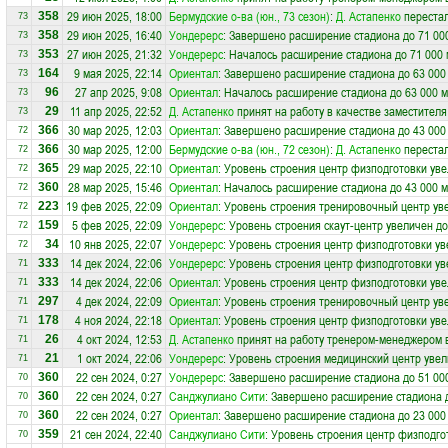
29 июн 2025, 18:00
Бермудские о-ва (юн., 73 сезон)
:
Д. Астапенко
перестал
358
73
29 июн 2025, 16:40
Уондерерс
: Завершено расширение стадиона до 71 00
358
73
27 июн 2025, 21:32
Уондерерс
: Началось расширение стадиона до 71 000 
353
73
9 мая 2025, 22:14
Ориентал
: Завершено расширение стадиона до 63 000
164
73
27 апр 2025, 9:08
Ориентал
: Началось расширение стадиона до 63 000 м
96
73
11 апр 2025, 22:52
Д. Астапенко
принят на работу в качестве заместител
29
73
30 мар 2025, 12:03
Ориентал
: Завершено расширение стадиона до 43 000
366
72
30 мар 2025, 12:00
Бермудские о-ва (юн., 72 сезон)
:
Д. Астапенко
перестал
366
72
29 мар 2025, 22:10
Ориентал
: Уровень строения центр физподготовки уве
365
72
28 мар 2025, 15:46
Ориентал
: Началось расширение стадиона до 43 000 м
360
72
19 фев 2025, 22:09
Ориентал
: Уровень строения тренировочный центр ув
223
72
5 фев 2025, 22:09
Уондерерс
: Уровень строения скаут-центр увеличен до
159
72
10 янв 2025, 22:07
Уондерерс
: Уровень строения центр физподготовки ув
34
72
14 дек 2024, 22:06
Уондерерс
: Уровень строения центр физподготовки ув
333
71
14 дек 2024, 22:06
Ориентал
: Уровень строения центр физподготовки уве
333
71
4 дек 2024, 22:09
Ориентал
: Уровень строения тренировочный центр ув
297
71
4 ноя 2024, 22:18
Ориентал
: Уровень строения центр физподготовки уве
178
71
4 окт 2024, 12:53
Д. Астапенко
принят на работу тренером-менеджером 
26
71
1 окт 2024, 22:06
Уондерерс
: Уровень строения медицинский центр увел
21
71
22 сен 2024, 0:27
Уондерерс
: Завершено расширение стадиона до 51 00
360
70
22 сен 2024, 0:27
Санджулиано Сити
: Завершено расширение стадиона д
360
70
22 сен 2024, 0:27
Ориентал
: Завершено расширение стадиона до 23 000
360
70
21 сен 2024, 22:40
Санджулиано Сити
: Уровень строения центр физподго
359
70