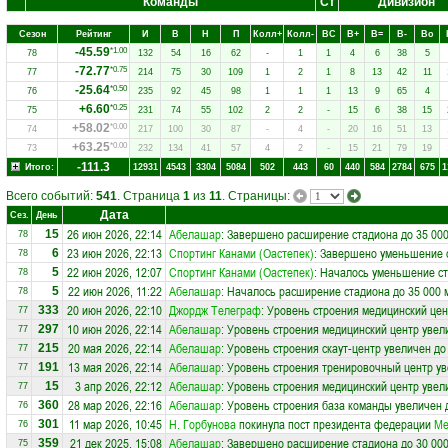
Команды
Ст
Дивизион
Сезон
Рейтинг
И
В
Н
П
Колл+
Колл-
ВC
В+
В=
В-
Вo
-45.59
*1.00
78
132
54
16
62
-
1
1
4
6
38
5
-72.77
*0.75
77
214
75
30
109
1
2
1
8
13
42
11
-25.64
*0.50
76
235
92
45
98
1
1
1
13
9
65
4
+6.60
*0.25
75
231
74
55
102
2
2
-
15
6
38
15
+58.02
*0.00
74
217
100
30
87
-
4
-
20
16
51
13
+63.25
*0.00
73
232
134
41
57
4
2
-
15
21
79
19
-111.3
Итого:
12931
4543
3304
5084
502
443
60
440
584
2784
675
1
Всего событий:
541
. Страница
1
из
11
. Страницы:
Дата
Сез.
День
26 июн 2026, 22:14
Абелашар
: Завершено расширение стадиона до 35 000
15
78
23 июн 2026, 22:13
Спортинг Канами (Оастепек)
: Завершено уменьшение с
6
78
22 июн 2026, 12:07
Спортинг Канами (Оастепек)
: Началось уменьшение ст
5
78
22 июн 2026, 11:22
Абелашар
: Началось расширение стадиона до 35 000 
5
78
20 июн 2026, 22:10
Джордж Телеграф
: Уровень строения медицинский цен
333
77
10 июн 2026, 22:14
Абелашар
: Уровень строения медицинский центр увел
297
77
20 мая 2026, 22:14
Абелашар
: Уровень строения скаут-центр увеличен до
215
77
13 мая 2026, 22:14
Абелашар
: Уровень строения тренировочный центр ув
191
77
3 апр 2026, 22:12
Абелашар
: Уровень строения медицинский центр увел
15
77
28 мар 2026, 22:16
Абелашар
: Уровень строения база команды увеличен 
360
76
11 мар 2026, 10:45
Н. Горбунова
покинула пост президента федерации
Ме
301
76
21 дек 2025, 15:08
Абелашар
: Завершено расширение стадиона до 30 000
359
75