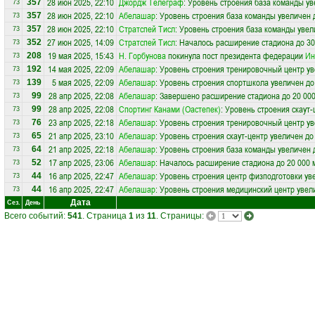
28 июн 2025, 22:10
Джордж Телеграф
: Уровень строения база команды ув
357
73
28 июн 2025, 22:10
Абелашар
: Уровень строения база команды увеличен 
357
73
28 июн 2025, 22:10
Стратспей Тисл
: Уровень строения база команды увел
357
73
27 июн 2025, 14:09
Стратспей Тисл
: Началось расширение стадиона до 30
352
73
19 мая 2025, 15:43
Н. Горбунова
покинула пост президента федерации
Ин
208
73
14 мая 2025, 22:09
Абелашар
: Уровень строения тренировочный центр ув
192
73
5 мая 2025, 22:09
Абелашар
: Уровень строения спортшкола увеличен до
139
73
28 апр 2025, 22:08
Абелашар
: Завершено расширение стадиона до 20 000
99
73
28 апр 2025, 22:08
Спортинг Канами (Оастепек)
: Уровень строения скаут
99
73
23 апр 2025, 22:18
Абелашар
: Уровень строения тренировочный центр ув
76
73
21 апр 2025, 23:10
Абелашар
: Уровень строения скаут-центр увеличен до
65
73
21 апр 2025, 22:18
Абелашар
: Уровень строения база команды увеличен 
64
73
17 апр 2025, 23:06
Абелашар
: Началось расширение стадиона до 20 000 
52
73
16 апр 2025, 22:47
Абелашар
: Уровень строения центр физподготовки ув
44
73
16 апр 2025, 22:47
Абелашар
: Уровень строения медицинский центр увел
44
73
Дата
Сез.
День
Всего событий:
541
. Страница
1
из
11
. Страницы: