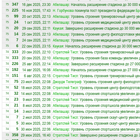
16 дек 2025, 23:30
Абелашар
: Началось расширение стадиона до 30 000 
347
75
16 ноя 2025, 17:43
Н. Горбунова
покинула пост президента федерации
Бр
225
75
20 окт 2025, 22:13
Абелашар
: Уровень строения тренировочный центр ув
99
75
1 окт 2025, 22:11
Абелашар
: Уровень строения медицинский центр увел
24
75
29 сен 2025, 22:11
Каукая
: Завершено расширение стадиона до 30 000 ме
20
75
25 сен 2025, 22:13
Абелашар
: Уровень строения центр физподготовки ув
14
75
24 сен 2025, 22:11
Абелашар
: Уровень строения медицинский центр увел
7
75
22 сен 2025, 23:15
Каукая
: Началось расширение стадиона до 30 000 мес
6
75
20 сен 2025, 22:10
Стратспей Тисл
: Уровень строения тренировочный цен
333
74
20 сен 2025, 22:10
Абелашар
: Уровень строения база команды увеличен 
333
74
25 авг 2025, 22:14
Абелашар
: Завершено расширение стадиона до 27 000
226
74
14 авг 2025, 16:06
Абелашар
: Началось расширение стадиона до 27 000 
192
74
6 авг 2025, 22:15
Стратспей Тисл
: Уровень строения тренировочный цен
151
74
23 июл 2025, 22:08
Джордж Телеграф
: Уровень строения центр физподгот
75
74
18 июл 2025, 22:08
Стратспей Тисл
: Уровень строения центр физподготов
52
74
14 июл 2025, 22:08
Абелашар
: Уровень строения спортшкола увеличен до
32
74
9 июл 2025, 22:06
Стратспей Тисл
: Уровень строения медицинский центр
23
74
8 июл 2025, 22:06
Абелашар
: Уровень строения спортшкола увеличен до
21
74
3 июл 2025, 22:08
Абелашар
: Уровень строения спортшкола увеличен до
14
74
2 июл 2025, 22:06
Стратспей Тисл
: Уровень строения скаут-центр увелич
7
74
30 июн 2025, 22:06
Стратспей Тисл
: Уровень строения скаут-центр увелич
5
74
30 июн 2025, 22:06
Абелашар
: Уровень строения спортшкола увеличен до
5
74
29 июн 2025, 16:40
Стратспей Тисл
: Завершено расширение стадиона до 3
358
73