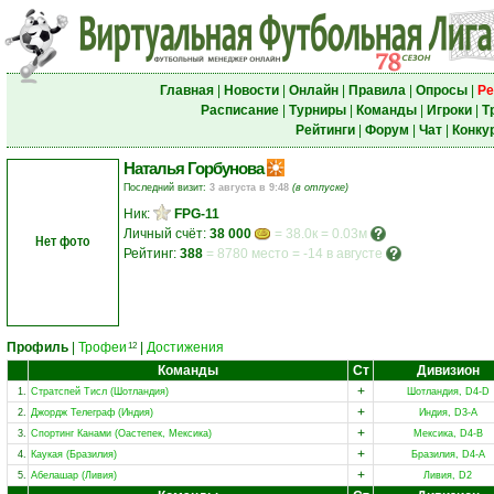
Главная
|
Новости
|
Онлайн
|
Правила
|
Опросы
|
Ре
Расписание
|
Турниры
|
Команды
|
Игроки
|
Т
Рейтинги
|
Форум
|
Чат
|
Конку
Наталья Горбунова
Последний визит:
3 августа в 9:48
(в отпуске)
Ник:
FPG-11
Личный счёт:
38 000
= 38.0к = 0.03м
Нет фото
Рейтинг:
388
=
8780 место
=
-14 в августе
Профиль
|
Трофеи
|
Достижения
12
Команды
Ст
Дивизион
+
1.
Стратспей Тисл (Шотландия)
Шотландия, D4-D
+
2.
Джордж Телеграф (Индия)
Индия, D3-A
+
3.
Спортинг Канами (Оастепек, Мексика)
Мексика, D4-B
+
4.
Каукая (Бразилия)
Бразилия, D4-A
+
5.
Абелашар (Ливия)
Ливия, D2