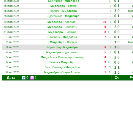
0:1
24 июл 2026
Брентфорд
-
Мидлсбро
В
0:1
25 июл 2026
Мидлсбро
-
Твенте
П
3:0
26 июл 2026
Космос
-
Мидлсбро
П
Тов
0:1
28 июл 2026
Эдэссаикос
-
Мидлсбро
В
0:1
29 июл 2026
Мидлсбро
-
Арсенал
10
П
2:0
30 июл 2026
Мидлсбро
-
Свислочь
9
В
0:0
31 июл 2026
Мидлсбро
-
Борнмут
8
Н
0:1
1 авг 2026
Свислочь
-
Мидлсбро
7
В
1:0
2 авг 2026
Мидлсбро
-
Вестхук
В
Тов
1:0
3 авг 2026
Борэм Вуд
-
Мидлсбро
6
П
0:1
4 авг 2026
Мидлсбро
-
Эдэссаикос
5
П
2:0
5 авг 2026
Мидлсбро
-
Манчестер Юнайтед
4
В
0:0
6 авг 2026
Твенте
-
Мидлсбро
3
Н
2:1
7 авг 2026
Лидс Юнайтед
-
Мидлсбро
2
П
1:0
8 авг 2026
Мидлсбро
-
Олдем Атлетик
1
В
Дата
0
1
Сч
В