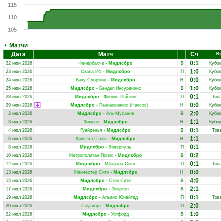
115
110
105
•
Матчи
Дата
Матч
Сч
В
0:1
22 июн 2026
Фенербахче
-
Мидлсбро
В
Кубок
1:0
23 июн 2026
Скала ИФ
-
Мидлсбро
П
Кубок
0:0
24 июн 2026
Баку Спортинг
-
Мидлсбро
Н
Кубок
1:0
25 июн 2026
Мидлсбро
-
Бендел Инсуренэнс
В
Кубок
0:1
28 июн 2026
Мидлсбро
-
Финикс Райзинг
П
Тов
0:0
29 июн 2026
Мидлсбро
-
Паннаксиакос (Наксос)
Н
Кубок
2:0
2 июл 2026
Мидлсбро
-
Аль-Мусанна
В
Кубок
1:1
3 июл 2026
Лимено
-
Мидлсбро
Н
Кубок
0:1
4 июл 2026
Гуайренья
-
Мидлсбро
В
Тов
1:1
6 июл 2026
Кристал Пэлас
-
Мидлсбро
Н
0:1
8 июл 2026
Мидлсбро
-
Ливерпуль
П
0:2
10 июл 2026
Метрополитан Полис
-
Мидлсбро
В
0:1
12 июл 2026
Мидлсбро
-
Мбарара Сити
П
Тов
0:0
13 июл 2026
Манчестер Сити
-
Мидлсбро
Н
4:0
15 июл 2026
Мидлсбро
-
Сток Сити
В
2:1
17 июл 2026
Мидлсбро
-
Эвертон
В
0:1
19 июл 2026
Мидлсбро
-
Альянс Юнайтед
П
Тов
2:0
20 июл 2026
Саутпорт
-
Мидлсбро
П
1:0
22 июл 2026
Мидлсбро
-
Уотфорд
В