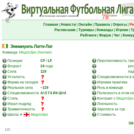
Главная
|
Новости
|
Онлайн
|
Правила
|
Опросы
|
Ре
Расписание
|
Турниры
|
Команды
|
Игроки
|
Т
Рейтинги
|
Форум
|
Чат
|
Конку
Эммануэль Латте Лат
Команда:
Мидлсбро (Англия)
Позиции
CF
/
LF
Перспективность
тре
Возраст
24
года
рос
Сила
119
па
Усталость
Спецвозможности в э
Форма на сегодня
Игровая практика
Реальная сила
~119
Роль в команде
Спецвозможности
Ат3
Г4
И4
Шт4
Полезность в этом с
Стиль
Контракт с
Мидлсбро 
Играл подряд
Лояльность
Травматичность
Зарплата за тур
Школа:
Мидлсбро
Стоимость
Об
120