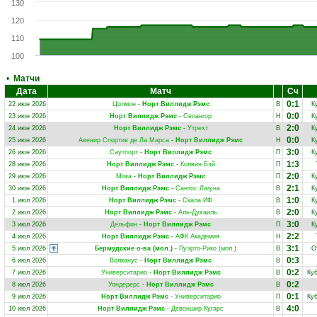
130
120
110
100
•
Матчи
Дата
Матч
Сч
0:1
22 июн 2026
Цолмон
-
Норт Виллидж Рэмс
В
К
0:0
23 июн 2026
Норт Виллидж Рэмс
-
Селангор
Н
К
2:0
24 июн 2026
Норт Виллидж Рэмс
-
Утрехт
В
К
0:0
25 июн 2026
Авенир Спортив де Ла Марса
-
Норт Виллидж Рэмс
Н
К
3:0
26 июн 2026
Саутпорт
-
Норт Виллидж Рэмс
П
К
1:3
28 июн 2026
Норт Виллидж Рэмс
-
Колвин Бэй
П
2:0
29 июн 2026
Мока
-
Норт Виллидж Рэмс
П
К
2:1
30 июн 2026
Норт Виллидж Рэмс
-
Сантос Лагуна
В
К
1:0
1 июл 2026
Норт Виллидж Рэмс
-
Скала ИФ
В
К
2:0
2 июл 2026
Норт Виллидж Рэмс
-
Аль-Духаиль
В
К
3:0
3 июл 2026
Дельфин
-
Норт Виллидж Рэмс
П
К
2:2
4 июл 2026
Норт Виллидж Рэмс
-
АФК Академия
Н
3:1
5 июл 2026
Бермудские о-ва (мол.)
-
Пуэрто-Рико (мол.)
В
О
0:3
6 июл 2026
Волканус
-
Норт Виллидж Рэмс
В
0:2
7 июл 2026
Университарио
-
Норт Виллидж Рэмс
В
Ку
0:2
8 июл 2026
Уондерерс
-
Норт Виллидж Рэмс
В
0:1
9 июл 2026
Норт Виллидж Рэмс
-
Университарио
П
Ку
4:0
10 июл 2026
Норт Виллидж Рэмс
-
Девоншир Кугарс
В