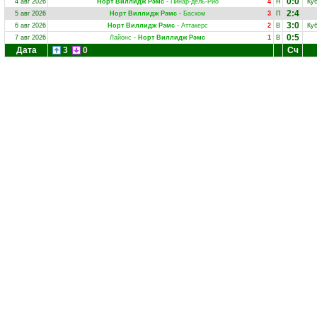
0:0
4 авг 2026
Норт Виллидж Рэмс
-
Пинар-дель-Рио
4
Н
Ку
2:4
5 авг 2026
Норт Виллидж Рэмс
-
Баском
3
П
3:0
6 авг 2026
Норт Виллидж Рэмс
-
Аттакерс
2
В
Ку
0:5
7 авг 2026
Лайонс
-
Норт Виллидж Рэмс
1
В
Дата
3
0
Сч