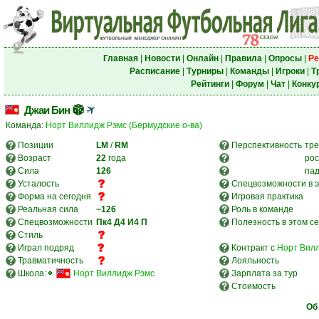
Главная
|
Новости
|
Онлайн
|
Правила
|
Опросы
|
Ре
Расписание
|
Турниры
|
Команды
|
Игроки
|
Т
Рейтинги
|
Форум
|
Чат
|
Конку
Джаи Бин
Команда:
Норт Виллидж Рэмс (Бермудские о-ва)
Позиции
LM
/
RM
Перспективность
тре
Возраст
22
года
рос
Сила
126
па
Усталость
Спецвозможности в э
Форма на сегодня
Игровая практика
Реальная сила
~126
Роль в команде
Спецвозможности
Пк4
Д4
И4
П
Полезность в этом с
Стиль
Играл подряд
Контракт с
Норт Вилл
Травматичность
Лояльность
Школа:
Норт Виллидж Рэмс
Зарплата за тур
Стоимость
Об