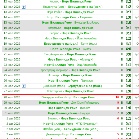
3:2
12 июл 2026
Космос
-
Норт Виллидж Рэмс
П
1:2
12 июл 2026
Гваделупа (мол.)
-
Бермудские о-ва (мол.)
В
О
0:3
13 июл 2026
Порт Ройял
-
Норт Виллидж Рэмс
В
1:0
14 июл 2026
Норт Виллидж Рэмс
-
Тигрильос
В
Ку
2:0
15 июл 2026
Норт Виллидж Рэмс
-
Бульвар Блэйзерс
В
0:1
16 июл 2026
Тигрильос
-
Норт Виллидж Рэмс
В
Ку
0:3
17 июл 2026
Зебрас
-
Норт Виллидж Рэмс
В
1:2
19 июл 2026
Норт Виллидж Рэмс
-
Йонг Коломбиа
П
4:1
19 июл 2026
Бермудские о-ва (мол.)
-
Гаити (мол.)
В
О
4:0
20 июл 2026
Норт Виллидж Рэмс
-
Вулвз
В
0:0
21 июл 2026
Энд Апартхайд
-
Норт Виллидж Рэмс
Н
Ку
4:0
22 июл 2026
Норт Виллидж Рэмс
-
Айленд ХІ
В
1:1
23 июл 2026
Норт Виллидж Рэмс
-
Энд Апартхайд
Н
Ку
0:0
24 июл 2026
Кроссроуд Уорриорс
-
Норт Виллидж Рэмс
Н
0:0
25 июл 2026
Аттакерс
-
Норт Виллидж Рэмс
Н
Ку
1:0
26 июл 2026
Норт Виллидж Рэмс
-
Партизан
В
0:0
26 июл 2026
Доминика (мол.)
-
Бермудские о-ва (мол.)
Н
О
1:0
27 июл 2026
Лобстерпот
-
Норт Виллидж Рэмс
П
3:0
28 июл 2026
Пинар-дель-Рио
-
Норт Виллидж Рэмс
10
П
Ку
4:0
29 июл 2026
Норт Виллидж Рэмс
-
Док Хилл Рейнджерс
9
В
1:0
30 июл 2026
Норт Виллидж Рэмс
-
Викингс
8
В
Ку
5:0
31 июл 2026
Норт Виллидж Рэмс
-
Боуэри
7
В
1:1
1 авг 2026
Викингс
-
Норт Виллидж Рэмс
6
Н
Ку
0:1
2 авг 2026
Норт Виллидж Рэмс
-
МТК (Будапешт)
П
1:1
2 авг 2026
Ямайка (мол.)
-
Бермудские о-ва (мол.)
Н
О
0:3
3 авг 2026
Девоншир
-
Норт Виллидж Рэмс
5
В