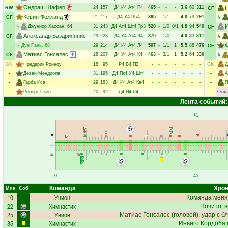
Ондраш Шафер
24
157
Д4
И4
Ат4
П4
465
-
-
-
3.6
60
311
RW
CF
Кевин Фолланд
21
117
Д4
У4
Шт4
365
-
1/1
-
4.0
79
291
CF
↳
И
↳
Джуниор Хассан
, 64
31
243
Д4
Ат4
Шт4
Тр3
520
-
1/0
0/1
4.8
94
540
CF
Александр Баздрияннис
29
223
Д4
У4
Ат4
Л4
370
-
1/0
-
4.0
83
311
CF
↳
Ф
↳
Дун Пань
, 68
29
214
Д4
И4
Ат4
Л4
507
-
1/1
1
5.5
88
476
CF
Матиас Гонсалес
28
207
Д4
У4
Ат4
К4
463
-
3/1
1
5.2
64
330
CF
↳
GK
Фредерик Ронноу
18
95
Р4
В4
П2
-
-
-
-
-
-
-
GK
Д
-
Деван Мендиола
31
195
Д4
Пк4
У4
Шт4
-
-
-
-
-
-
-
-
А
-
Гарба Иса
29
183
Д4
И4
Ат4
Ка4
-
-
-
-
-
-
-
-
Я
-
Роберт Сков
20
92
Д4
И4
Л4
-
-
-
-
-
-
-
-
Оска
Лента событий:
+1
0
45
Команда
Хрон
Мин
Соб
10
Унион
Команда меня
22
Химнастик
Почито
, 
25
Унион
Матиас Гонсалес
(головой), удар с б
35
Химнастик
Иньиго Кордоба