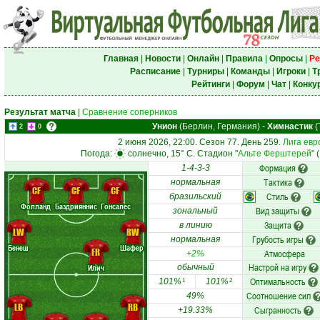
Главная
|
Новости
|
Онлайн
|
Правила
|
Опросы
|
Ре
Расписание
|
Турниры
|
Команды
|
Игроки
|
Т
Рейтинги
|
Форум
|
Чат
|
Конку
Результат матча
|
Сравнение соперников
Унион
(Берлин, Германия)
-
Химнастик
(
2
0
2 июня 2026, 22:00. Сезон 77. День 259.
Лига евр
Погода:
солнечно, 15° C. Стадион "
Альте Ферштерей
" 
Формация
1-4-3-3
Тактика
нормальная
CF
CF
CF
Стиль
бразильский
Фолланд
Баздрияннис
Гонсалес
Вид защиты
зональный
Защита
в линию
LW
RW
Грубость игры
нормальная
Бенеш
Шафер
FR
Атмосфера
+2%
Настрой на игру
Илич
обычный
Оптимальность
101%
101%
1
2
Соотношение сил
49%
LB
RB
Сыгранность
+19.33%