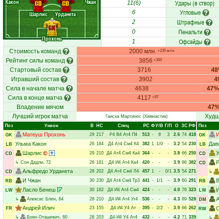
Какон
Чжан
Удары (в створ)
CD
CD
11(6)
Угловые
6
Шарлис
Урданета
Штрафные
2
GK
Пенальти
0
Прохонь
Офсайды
1
Стоимость команд
2000 млн.
+235 млн.
Рейтинг силы команд
3856
+300
Стартовый состав
3716
4
Игравший состав
3902
4
Сила в начале матча
4638
47%
Сила в конце матча
4117
+97
Владение мячом
47
Лучший игрок матча
Худш
Гаиска Мартинес
(Химнастик)
Поз
Унион
В
НC
Спец
РC
Ф
У/В
Г/П
О
ЗС
РФ
Поз
Матеуш Прохонь
29
217
Р4
В4
Ат4
П4
513
-
8
3
2.6
74
418
GK
GK
Ульма Какон
Дав
26
184
Д4
Ат4
См4
К4
382
1
1/0
-
3.2
54
230
LB
LB
Шарлис
29
210
Д4
Ат4
См4
Ка4
364
-
-
-
3.8
66
250
CD
CD
Р
↳
Сон Дадли
, 72
26
181
Д4
И4
Ат4
Ка4
420
-
-
-
3.9
86
382
CD
Альфредо Урданета
28
202
Д4
Ат4
См4
Л4
457
1
-
0/1
3.5
54
271
CD
↳
И Чжан
В
30
230
Д4
Ат4
См4
Тр3
441
-
1/1
-
3.9
60
291
RB
RB
Ласло Бенеш
И
30
182
Д4
И4
Ат4
См4
424
-
-
-
4.0
76
323
LW
LW
А
↳
Алексис Блен
, 64
28
210
Д4
И4
Ат4
Уг4
536
-
-
-
4.3
89
528
DM
Андрей Илич
23
155
Д4
И4
У4
Ат
395
-
2/2
-
3.9
66
262
С
FR
RW
↳
Боян Оташевич
, 60
28
203
Д4
И4
У4
Ат4
432
-
-
-
4.2
71
339
↳