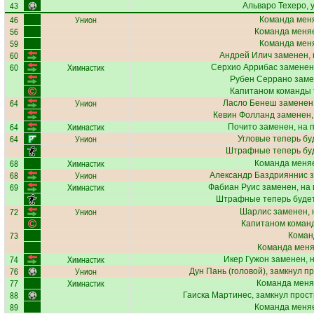
43
Альваро Техеро
,
46
Унион
Команда меня
56
Команда меняе
59
Команда меня
60
Андрей Илич
заменен, 
60
Химнастик
Серхио Аррибас
заменен
Рубен Серрано
заме
Капитаном команды 
64
Унион
Ласло Бенеш
заменен,
Кевин Фолланд
заменен,
64
Химнастик
Почито
заменен, на 
64
Унион
Угловые теперь бу
Штрафные теперь бу
68
Химнастик
Команда меняе
68
Унион
Александр Баздрияннис
з
69
Химнастик
Фабиан Руис
заменен, на
Штрафные теперь буде
72
Унион
Шарлис
заменен, 
Капитаном коман
73
Коман
Команда меняе
74
Химнастик
Икер Гужон
заменен, 
76
Унион
Дун Пань
(головой), замкнул п
77
Химнастик
Команда меня
88
Гаиска Мартинес
, замкнул прост
89
Команда меняе