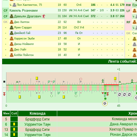
Ер
↳
Пол Хантингтон
, 75
19
60
От4
186
-
-
-
4.4
91
179
RW
Камиль Рханнами
33
150
И4
У4
Ат4
См4
347
-
1/0
-
3.9
63
226
CF
LF
Дамьян Драгович
31
184
И4
У4
Ат4
См4
372
-
-
-
3.8
67
264
CF
↳
GK
Джо Хилтон
22
92
В4
-
-
-
-
-
-
-
RF
-
Ярин Сардал
26
114
От2
Уг4
-
-
-
-
-
-
-
↳
-
Джейкоб Гай
23
96
Пк
От
-
-
-
-
-
-
-
GK
Сел
-
Харрисон Эшби
17
48
От
-
-
-
-
-
-
-
-
-
Джош Нойвилл
19
58
И
-
-
-
-
-
-
-
-
-
Джо Уайт
18
52
И
-
-
-
-
-
-
-
-
-
Бобби Пойнтон
16
40
И
-
-
-
-
-
-
-
-
Лента событий:
+1
0
45
Команда
Хрон
Мин
Соб
5
Брэдфорд Сити
Команда меня
6
Уоррингтон Таун
Дана Амарал
по
13
Брэдфорд Сити
Хектор Пумар
п
14
Уоррингтон Таун
Ронан Дарси
по