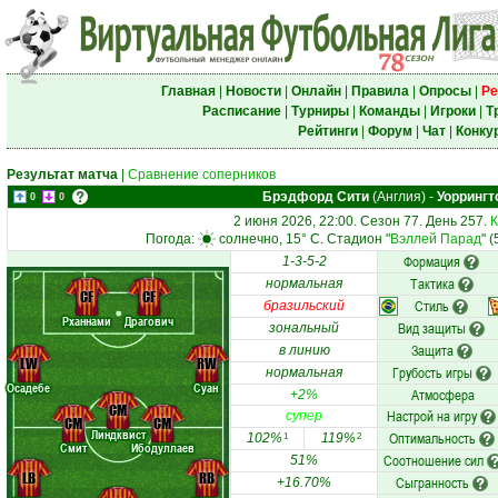
Главная
|
Новости
|
Онлайн
|
Правила
|
Опросы
|
Ре
Расписание
|
Турниры
|
Команды
|
Игроки
|
Т
Рейтинги
|
Форум
|
Чат
|
Конку
Результат матча
|
Сравнение соперников
Брэдфорд Сити
(Англия)
-
Уоррингт
0
0
2 июня 2026, 22:00. Сезон 77. День 257.
К
Погода:
солнечно, 15° C. Стадион "
Вэллей Парад
" 
Формация
1-3-5-2
Тактика
нормальная
CF
CF
Стиль
бразильский
Рханнами
Драгович
Вид защиты
зональный
Защита
в линию
LW
RW
Грубость игры
нормальная
Осадебе
Суан
Атмосфера
+2%
CM
Настрой на игру
супер
CM
CM
Линдквист
Оптимальность
102%
119%
1
2
Смит
Ибодуллаев
Соотношение сил
51%
LB
RB
Сыгранность
+16.70%