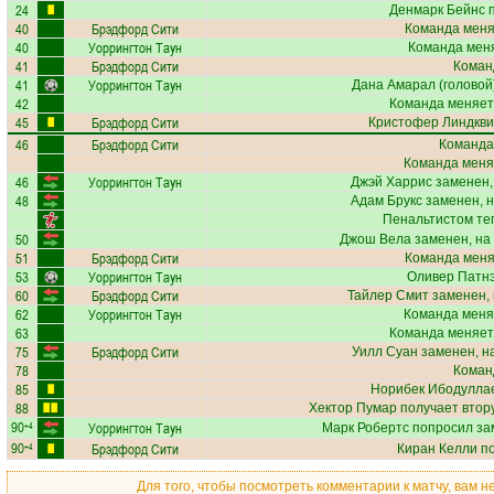
24
Денмарк Бейнс
п
40
Брэдфорд Сити
Команда меняе
40
Уоррингтон Таун
Команда меня
41
Брэдфорд Сити
Коман
41
Уоррингтон Таун
Дана Амарал
(головой)
42
Команда меняет
45
Брэдфорд Сити
Кристофер Линдкви
46
Брэдфорд Сити
Команда
Команда меня
46
Уоррингтон Таун
Джэй Харрис
заменен,
48
Адам Брукс
заменен, 
Пенальтистом те
50
Джош Вела
заменен, на
51
Брэдфорд Сити
Команда меняе
53
Уоррингтон Таун
Оливер Патн
60
Брэдфорд Сити
Тайлер Смит
заменен, 
62
Уоррингтон Таун
Команда меня
63
Команда меняет
75
Брэдфорд Сити
Уилл Суан
заменен, н
78
Коман
85
Норибек Ибодулла
88
Хектор Пумар
получает втору
90
Уоррингтон Таун
+4
Марк Робертс
попросил за
90
Брэдфорд Сити
+4
Киран Келли
по
Для того, чтобы посмотреть комментарии к матчу, вам 