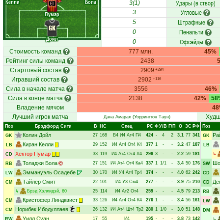
Келли
Бола
Удары (в створ)
CD
3(1)
Угловые
3
Пумар
Штрафные
5
GK
Пенальти
0
Дойл
Офсайды
0
Стоимость команд
777 млн.
45%
Рейтинг силы команд
2438
Стартовый состав
2909
+284
Игравший состав
2902
+116
Сила в начале матча
3556
46%
Сила в конце матча
2138
42%
58
Владение мячом
4
Лучший игрок матча
Худш
Дана Амарал
(Уоррингтон Таун)
Поз
Брэдфорд Сити
В
НC
Спец
РC
Ф
У/В
Г/П
О
ЗС
РФ
Поз
Колин Дойл
Ра
27
168
В4
И4
Ат4
П4
424
-
4
2
3.1
77
341
GK
GK
Киран Келли
29
152
И4
Ат4
От4
К4
377
1
-
-
3.2
47
187
LB
LB
Хектор Пумар
33
119
И4
Ат4
От4
Л4
296
3
-
-
2.2
59
181
↳
CD
Толаджи Бола
Шо
27
151
И4
Ат4
От4
Ка4
337
1
1/1
-
3.4
50
176
RB
SW
Эммануэль Осадебе
30
170
И4
У4
Ат4
Тр4
374
-
-
-
4.0
62
242
LW
CD
Тайлер Смит
Де
22
101
И4
У3
См4
277
-
-
-
3.9
75
210
CM
CD
↳
Брэд Хэллидэй
, 60
25
114
И4
Ат2
От4
259
-
-
-
4.5
79
213
RB
Кристофер Линдквист
33
126
И4
Ат4
От4
К4
276
1
-
-
3.4
56
161
CM
LW
Норибек Ибодуллаев
26
132
И4
Ат4
Шт4
Тр2
280
1
1/0
-
3.0
51
148
CM
DM
Уилл Суан
17
55
И4
195
-
-
-
3.8
73
142
RW
↳