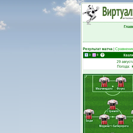
Глав
Результат матча
|
Сравнение
Квали
3
0
29 август
Погода:
CF
CF
Мвачиндало
Фоукс
AM
Стримпл
LM
DM
DM
Боди
Медина
Батиререга