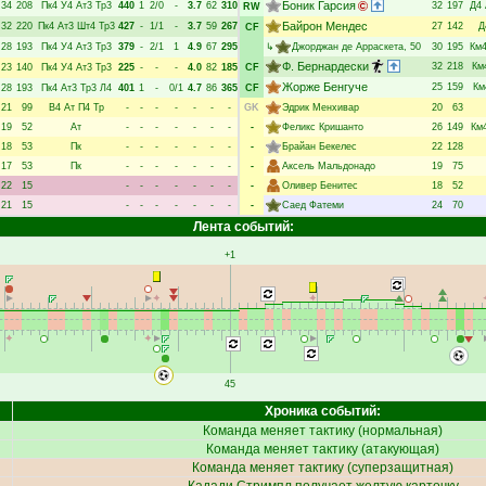
Боник Гарсия
34
208
Пк4
У4
Ат3
Тр3
440
1
2/0
-
3.7
62
310
32
197
Д4
RW
Байрон Мендес
32
220
Пк4
Ат3
Шт4
Тр3
427
-
1/1
-
3.7
59
267
27
142
Д
CF
28
193
Пк4
У4
Ат3
Тр3
379
-
2/1
1
4.9
67
295
↳
Джорджан де Арраскета
, 50
30
195
Км
Ф. Бернардески
32
218
Км
23
140
Пк4
У4
Ат3
Тр3
225
-
-
-
4.0
82
185
CF
Жорже Бенгуче
25
159
Км
28
193
Пк4
Ат3
Тр3
Л4
401
1
-
0/1
4.7
86
365
CF
21
99
В4
Ат
П4
Тр
-
-
-
-
-
-
-
GK
Эдрик Менхивар
20
63
19
52
Ат
-
-
-
-
-
-
-
-
Феликс Кришанто
26
149
Км
18
53
Пк
-
-
-
-
-
-
-
-
Брайан Бекелес
22
128
17
53
Пк
-
-
-
-
-
-
-
-
Аксель Мальдонадо
19
75
22
15
-
-
-
-
-
-
-
-
Оливер Бенитес
18
52
21
15
-
-
-
-
-
-
-
-
Саед Фатеми
24
70
Лента событий:
+1
45
Хроника событий:
Команда меняет тактику (нормальная)
Команда меняет тактику (атакующая)
Команда меняет тактику (суперзащитная)