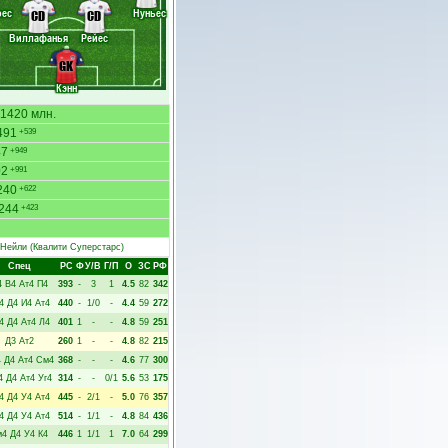
рес
Нуньес
CD
CD
Виллафанья
Рейес
GK
Кэнн
1420 млн.
491
+539
47
+949
02
+991
240
+622
244
+423
Нейли
(Квалити Суперстарс)
Спец
РC
Ф
У/В
Г/П
О
ЗС
РФ
4
В4
Ат4
П4
393
-
3
1
4.5
82
342
4
Д4
И4
Ат4
440
-
1/0
-
4.4
59
272
4
Д4
Ат4
Л4
401
1
-
-
4.8
59
251
Д3
Ат2
260
1
-
-
4.8
82
215
4
Д4
Ат4
См4
368
-
-
-
4.6
77
300
4
Д4
Ат4
Уг4
314
-
-
0/1
5.6
53
175
4
Д4
У4
Ат4
445
-
2/1
-
5.0
76
357
4
Д4
У4
Ат4
514
-
1/1
-
4.8
84
436
м4
Д4
У4
К4
446
1
1/1
1
7.0
64
299