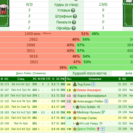
Альва
Удары (в створ)
6(3)
13(6)
RD
Угловые
3
9
ейшото
Штрафные
3
5
Пенальти
0
0
Офсайды
2
1
1459 млн.
51%
49%
+39 млн.
2952
46%
54%
3
2898
43%
57%
38
3011
43%
57%
40
3618
46%
54%
4
2821
47%
53%
3
39%
61%
Худший игрок матча
Диего Рейес
(Олимпия)
Дейф 
В
НC
Спец
РC
Ф
У/В
Г/П
О
ЗС
РФ
Поз
Олимпия
В
НC
Тед Кэнн
30
173
В4
Ат3
К4
Тр3
376
-
6
2
3.3
71
286
31
203
Р
GK
Кевин Альварес
30
197
Пк4
Ат3
Тр3
Л4
415
1
-
-
3.3
56
250
33
203
Км
LB
Хорхе Виллафанья
30
197
Пк4
Ат3
Тр3
Ка4
374
1
-
-
3.1
52
212
30
194
Км
CD
Алехандро Рейес
22
132
Пк4
Ат4
П4
Тр3
285
-
-
-
3.5
55
168
25
129
CD
21
125
Пк4
Ат
См4
Тр
215
-
-
-
4.1
67
145
↳
Лука Зуффи
, 46
28
175
Км
Мейлор Нуньес
28
139
Км
28
183
Пк4
У4
Ат3
Тр3
389
-
1/1
-
4.2
86
356
RB
Оскар Салас
21
125
Пк4
Ат3
Тр3
Л4
281
-
-
-
3.7
54
161
26
159
Км
LW
20
109
Пк4
Ат
Ка4
201
-
-
-
3.7
81
164
↳
Юссуф Умару
, 55
31
203
Км
Диего Рейес
33
189
К
23
143
Пк4
Ат2
К4
Тр3
210
1
-
-
3.5
68
151
CM