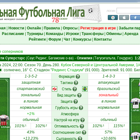
логин
ная
|
Новости
|
Онлайн
|
Правила
|
Опросы
|
Регистрация в игре
|
Забыли па
Расписание
|
Турниры
|
Команды
|
Игроки
|
Трансферы
|
Обмены
|
Аренда
Рейтинги
|
Форум
|
Чат
|
Конкурсы
|
Контакты
 соперников
ти Суперстарс
(Саус Ридинг, Багамские о-ва)
Олимпия
(Тегусигальпа, Гондурас)
-
1:
а 2024, 22:00. Сезон 70. День 280.
Кубок Северной и Центральной Америки, 1
солнечно, 16° C. Стадион "
Ридингс Стадиум
" (91 000). Зрителей: 91 000. Би
Формация
1-3-5-2
1-4-3-3
Тактика
защитная
атакующая
Стиль
спартаковский
бразильский
Вид защиты
зональный
зональный
Защита
в линию
в линию
LW
Грубость игры
нормальная
нормальная
Салас
Атмосфера
+1%
-
Настрой на игру
RM
обычный
обычный
Оптимальность
101%
102%
102%
115%
1
2
1
2
Голлан
Соотношение сил
43%
57%
LB
Сыгранность
+13.23%
+10.66%