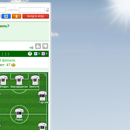
пароль
вход в игру
роль?
+0
2
|
1:1
5
0
/4 финала
.
лет: 47
CF
CF
CF
Мендес
Бернардески
Бенгуче
RW
Гарсия
CM
Рейес
RB