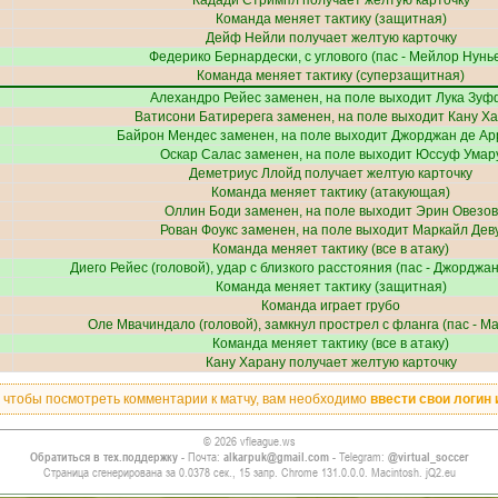
Кадади Стримпл
получает желтую карточку
Команда меняет тактику (защитная)
Дейф Нейли
получает желтую карточку
Федерико Бернардески
, с углового (пас -
Мейлор Нунь
Команда меняет тактику (суперзащитная)
Алехандро Рейес
заменен, на поле выходит
Лука Зуф
Ватисони Батиререга
заменен, на поле выходит
Кану Х
Байрон Мендес
заменен, на поле выходит
Джорджан де Ар
Оскар Салас
заменен, на поле выходит
Юссуф Умар
Деметриус Ллойд
получает желтую карточку
Команда меняет тактику (атакующая)
Оллин Боди
заменен, на поле выходит
Эрин Овезов
Рован Фоукс
заменен, на поле выходит
Маркайл Дев
Команда меняет тактику (все в атаку)
Диего Рейес
(головой), удар с близкого расстояния (пас -
Джорджан
Команда меняет тактику (защитная)
Команда играет грубо
Оле Мвачиндало
(головой), замкнул прострел с фланга (пас -
Ма
Команда меняет тактику (все в атаку)
Кану Харану
получает желтую карточку
, чтобы посмотреть комментарии к матчу, вам необходимо
ввести свои логин 
© 2026 vfleague.ws
Обратиться в тех.поддержку
- Почта:
alkarpuk@gmail.com
- Telegram:
@virtual_soccer
Страница сгенерирована за 0.0378 сек., 15 запр. Chrome 131.0.0.0. Macintosh. jQ2.eu