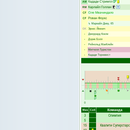
Кадади Стримпл
AM
Карлайл Голлан
RM
Оле Мвачиндало
CF
Рован Фоукс
CF
↳
Маркайл Деву
, 65
GK
Эрнес Йекнич
-
Джеррард Кокли
-
Дэрик Бэлл
-
Рейнольд МакКлейн
-
Митчелл Турнстон
-
Кадади Торнквест
0
Команда
Мин
Соб
3
Олимпия
5
15
Квалити Суперстарс