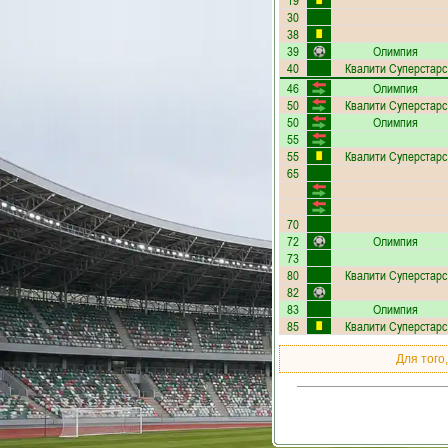
19
30
38
39
Олимпия
40
Квалити Суперстарс
46
Олимпия
50
Квалити Суперстарс
50
Олимпия
55
55
Квалити Суперстарс
65
70
72
Олимпия
73
80
Квалити Суперстарс
82
83
Олимпия
85
Квалити Суперстарс
Для того