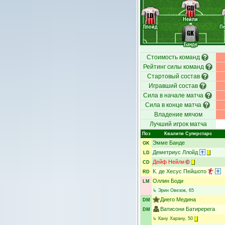
CD
LD
Нейли
Ллойд
П
GK
Банде
Стоимость команд
Рейтинг силы команд
Стартовый состав
Игравший состав
Сила в начале матча
Сила в конце матча
Владение мячом
Лучший игрок матча
Поз
Квалити Суперстарс
Эмме Банде
GK
Деметриус Ллойд
LD
Дейф Нейли
CD
К. де Хесус Пейшото
RD
Оллин Боди
LM
↳
Эрин Овезов
, 65
Диего Медина
DM
Ватисони Батиререга
DM
↳
Кану Харану
, 50