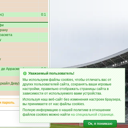
ес
)
0:1
фи
арану
раскета
у
у
 де Арраскета
)
0:2
Уважаемый пользователь!
Мы используем файлы cookies, чтобы отличать вас от
ркайл Деву
)
1:2
других пользователей сайта, сохранять ваши игровые
настройки, правильно отображать страницы сайта в
зависимости от используемого вами устройства.
Используя наш веб-сайт без изменения настроек браузера,
и пароль
.
вы принимаете от нас файлы cookies.
Полную информацию о нашей политике в отношении
файлов cookies можно найти
на специальной странице
.
Ок, я понимаю