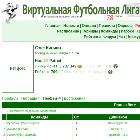
Главная
|
Новости
|
Онлайн
|
Правила
|
Опросы
|
Ре
Расписание
|
Турниры
|
Команды
|
Игроки
|
Т
Рейтинги
|
Форум
|
Чат
|
Конку
Олег Кинчин
Последний визит:
вчера в 21:04
Ник:
Patriot
Личный счёт:
3 737 349
= 3 737.0к = 3.0м
Нет фото
Рейтинг:
709
=
249 место
=
+12 в августе
Профиль
|
Награды
|
Трофеи
|
Достижения
47
130
Роль в Лиге
1.
Президент федерации Монтсеррат
Команды
Ст
Дивизион
+
1.
Вудлэндс (Монтсеррат)
Монтсеррат, D1
+
2.
Джхапа (Непал)
Непал, D1
+
3.
Пирибебуй (Парагвай)
Парагвай, D4-D