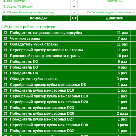
+
4.
Веа (Джибути)
Джибути, D1
+
5.
Уралец-ТС (Россия)
-
+
6.
Сборная Монтсеррат (юношеская)
Отборочный турнир к чемпионату 
Команды
Ст
Дивизион
129 место в рейтинге трофеев
Победитель национального суперкубка
11 раз
Чемпион страны
7 раз
Обладатель кубка страны
11 раз
Серебряный призёр чемпионата страны
11 раз
Бронзовый призёр чемпионата страны
10 раз
Победитель D2
6 раз
Победитель D3
6 раз
Победитель D4
5 раз
Обладатель кубка вызова
3 раза
Серебряный призер кубка межсезонья D8
1 раз
Победитель кубка межсезонья D18
1 раз
Серебряный призер кубка межсезонья D19
1 раз
Серебряный призер кубка межсезонья D20
1 раз
Победитель кубка межсезонья D23
1 раз
Победитель кубка межсезонья D26
2 раза
Победитель кубка межсезонья D27
1 раз
Серебряный призер кубка межсезонья D30
3 раза
Победитель кубка межсезонья D32
1 раз