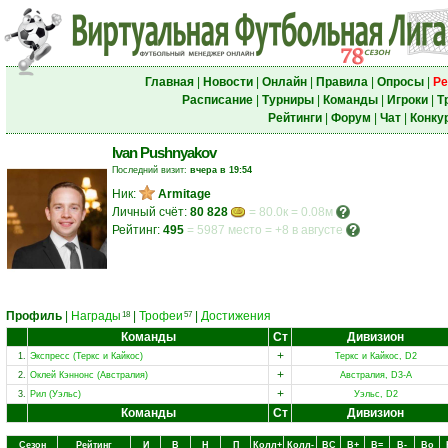
Главная
|
Новости
|
Онлайн
|
Правила
|
Опросы
|
Ре
Расписание
|
Турниры
|
Команды
|
Игроки
|
Т
Рейтинги
|
Форум
|
Чат
|
Конку
Ivan Pushnyakov
Последний визит:
вчера в 19:54
Ник:
Armitage
Личный счёт:
80 828
= 80.0к = 0.08м
Рейтинг:
495
=
5987 место
=
+8 в августе
Профиль
|
Награды
|
Трофеи
|
Достижения
18
57
Команды
Ст
Дивизион
+
1.
Экспресс (Теркс и Кайкос)
Теркс и Кайкос, D2
+
2.
Оклей Кэннонс (Австралия)
Австралия, D3-A
+
3.
Рил (Уэльс)
Уэльс, D2
Команды
Ст
Дивизион
Сезон
Рейтинг
И
В
Н
П
Колл+
Колл-
ВC
В+
В=
В-
Вo