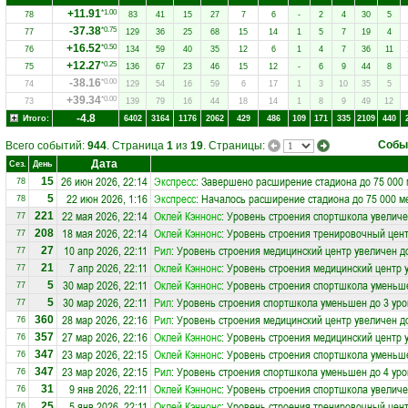
+11.91
*1.00
78
83
41
15
27
7
6
-
2
4
30
5
-37.38
*0.75
77
129
36
25
68
15
14
1
5
7
19
4
+16.52
*0.50
76
134
59
40
35
12
6
1
4
7
36
11
+12.27
*0.25
75
136
67
23
46
15
12
-
6
9
44
8
-38.16
*0.00
74
129
54
16
59
6
17
1
3
10
35
5
+39.34
*0.00
73
139
79
16
44
18
14
1
8
9
49
12
-4.8
Итого:
6402
3164
1176
2062
429
486
109
171
335
2109
440
Собы
Всего событий:
944
. Страница
1
из
19
. Страницы:
Дата
Сез.
День
26 июн 2026, 22:14
Экспресс
: Завершено расширение стадиона до 75 000 
15
78
22 июн 2026, 1:16
Экспресс
: Началось расширение стадиона до 75 000 м
5
78
22 мая 2026, 22:14
Оклей Кэннонс
: Уровень строения спортшкола увеличе
221
77
18 мая 2026, 22:14
Оклей Кэннонс
: Уровень строения тренировочный цен
208
77
10 апр 2026, 22:11
Рил
: Уровень строения медицинский центр увеличен д
27
77
7 апр 2026, 22:11
Оклей Кэннонс
: Уровень строения медицинский центр 
21
77
30 мар 2026, 22:11
Оклей Кэннонс
: Уровень строения спортшкола уменьше
5
77
30 мар 2026, 22:11
Рил
: Уровень строения спортшкола уменьшен до 3 ур
5
77
28 мар 2026, 22:16
Рил
: Уровень строения медицинский центр увеличен д
360
76
27 мар 2026, 22:16
Оклей Кэннонс
: Уровень строения медицинский центр 
357
76
23 мар 2026, 22:15
Оклей Кэннонс
: Уровень строения спортшкола уменьше
347
76
23 мар 2026, 22:15
Рил
: Уровень строения спортшкола уменьшен до 4 ур
347
76
9 янв 2026, 22:11
Оклей Кэннонс
: Уровень строения спортшкола увеличе
31
76
5 янв 2026, 22:11
Оклей Кэннонс
: Уровень строения тренировочный цен
25
76