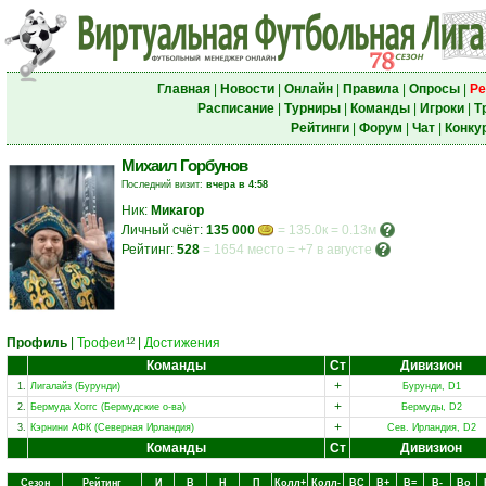
Главная
|
Новости
|
Онлайн
|
Правила
|
Опросы
|
Ре
Расписание
|
Турниры
|
Команды
|
Игроки
|
Т
Рейтинги
|
Форум
|
Чат
|
Конку
Михаил Горбунов
Последний визит:
вчера в 4:58
Ник:
Микагор
Личный счёт:
135 000
= 135.0к = 0.13м
Рейтинг:
528
=
1654 место
=
+7 в августе
Профиль
|
Трофеи
|
Достижения
12
Команды
Ст
Дивизион
+
1.
Лигалайз (Бурунди)
Бурунди, D1
+
2.
Бермуда Хоггс (Бермудские о-ва)
Бермуды, D2
+
3.
Кэрнини АФК (Северная Ирландия)
Сев. Ирландия, D2
Команды
Ст
Дивизион
Сезон
Рейтинг
И
В
Н
П
Колл+
Колл-
ВC
В+
В=
В-
Вo