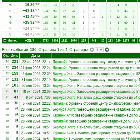
-16.86
*1.00
78
79
13
37
29
-
9
-
3
4
6
-
+41.18
*0.75
77
124
63
37
24
2
6
-
8
9
43
3
+11.45
*0.50
76
145
39
50
56
5
14
1
3
12
21
2
+35.92
*0.25
75
138
68
39
31
1
4
-
3
4
60
1
+24.84
*0.00
74
132
54
31
47
2
5
-
5
8
39
2
+44.43
*0.00
73
144
58
50
36
4
7
2
6
11
38
1
+28.7
Итого:
5793
1902
1821
2070
225
446
30
213
289
1279
91
Всего событий:
180
. Страница
1
из
4
. Страницы:
Дата
Сез.
День
22 авг 2025, 22:14
Лигалайз
: Уровень строения скаут-центр увеличен до 
221
74
24 фев 2025, 22:24
Лигалайз
: Уровень строения медицинский центр увели
234
72
5 фев 2025, 22:09
Бермуда Хоггс
: Завершено расширение стадиона до 52
159
72
31 янв 2025, 22:19
Лигалайз
: Уровень строения скаут-центр увеличен до 
131
72
26 янв 2025, 13:05
Бермуда Хоггс
: Началось расширение стадиона до 52 
103
72
18 окт 2024, 22:09
Бермуда Хоггс
: Завершено расширение стадиона до 51
87
71
9 окт 2024, 7:06
Бермуда Хоггс
: Началось расширение стадиона до 51 
41
71
5 июл 2024, 22:22
Лигалайз
: Уровень строения центр физподготовки уве
30
70
28 июн 2024, 22:07
Бермуда Хоггс
: Завершено расширение стадиона до 50
15
70
28 июн 2024, 22:07
Кэрнини АФК
: Завершено расширение стадиона до 55 
15
70
28 июн 2024, 22:07
Лигалайз
: Завершено расширение стадиона до 57 000 
15
70
23 июн 2024, 10:51
Бермуда Хоггс
: Началось расширение стадиона до 50 
5
70
23 июн 2024, 10:51
Кэрнини АФК
: Началось расширение стадиона до 55 00
5
70
23 июн 2024, 10:51
Лигалайз
: Началось расширение стадиона до 57 000 м
5
70