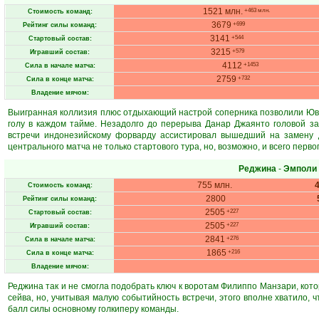
1521 млн.
+463 млн.
Стоимость команд:
3679
+699
Рейтинг силы команд:
3141
+544
Стартовый состав:
3215
+579
Игравший состав:
4112
+1453
Сила в начале матча:
2759
+732
Сила в конце матча:
Владение мячом:
Выигранная коллизия плюс отдыхающий настрой соперника позволили Юве
голу в каждом тайме. Незадолго до перерыва Данар Джаянто головой за
встречи индонезийскому форварду ассистировал вышедший на замену Д
центрального матча не только стартового тура, но, возможно, и всего перво
Реджина
-
Эмполи
755 млн.
Стоимость команд:
2800
Рейтинг силы команд:
2505
+227
Стартовый состав:
2505
+227
Игравший состав:
2841
+276
Сила в начале матча:
1865
+216
Сила в конце матча:
Владение мячом:
Реджина так и не смогла подобрать ключ к воротам Филиппо Манзари, котор
сейва, но, учитывая малую событийность встречи, этого вполне хватило, 
балл силы основному голкиперу команды.