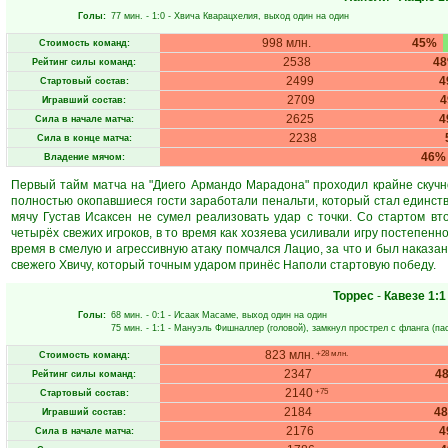
Голы:
77 мин.
- 1:0 -
Хвича Кварацхелия
, выход один на один
998 млн.
45%
Стоимость команд:
2538
4
Рейтинг силы команд:
2499
4
Стартовый состав:
2709
Игравший состав:
2625
4
Сила в начале матча:
2238
Сила в конце матча:
46%
Владение мячом:
Первый тайм матча на "Диего Армандо Марадона" проходил крайне скучно
полностью окопавшиеся гости заработали пенальти, который стал единст
мячу Густав Исаксен не сумел реализовать удар с точки. Со стартом в
четырёх свежих игроков, в то время как хозяева усиливали игру постепенн
время в смелую и агрессивную атаку помчался Лацио, за что и был наказа
свежего Хвичу, который точным ударом принёс Наполи стартовую победу.
Торрес
-
Кавезе
1:1
Голы:
68 мин.
- 0:1 -
Исаак Масаме
, выход один на один
75 мин.
- 1:1 -
Мануэль Фишналлер
(головой), замкнул прострел с фланга (па
823 млн.
+28 млн.
Стоимость команд:
2347
4
Рейтинг силы команд:
2140
+75
Стартовый состав:
2184
4
Игравший состав:
2176
4
Сила в начале матча: