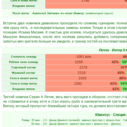
1786
Сила в конце матча:
Владение мячом:
После матча:
Анатолий Зайченко
aka
vizavi
(
Кавезе
): (комментарий скрыт)
Встреча двух новичков дивизиона проходила по схожему сценарию: полная
чём сразу пять , и последовательные замены хозяев. Только в этом случа
позицию Исаака Масаме. К счастью для хозяев, отыграться удалось довол
Мануэля Фишналлера, после чего хозяева ринулись добивать соперника
забитых мяч зрители больше не увидели, а тренер гостей на послематчевой
Лечче
-
Интер
0:
1061 млн.
4
Стоимость команд:
2268
42%
58
Рейтинг силы команд:
2278
47
Стартовый состав:
2318
45%
Игравший состав:
2343
46%
Сила в начале матча:
1592
41%
59
Сила в конце матча:
42%
5
Владение мячом:
Третий новичок Серии А Лечче, весь матч просидев в обороне, отстоял с
не стремился в атаку, хотя и стал играть грубо в заключительной трети м
Вигону, который пропустит ближайшие четыре тура, но должен восстановит
Ювентус
-
Специя
Голы:
35 мин.
- 1:0 -
Данар Джаянто
(головой), замкнул прострел с фланга (пас -
Ти
82 мин.
- 2:0 -
Данар Джаянто
, замкнул прострел с фланга (пас -
Данилу
)