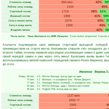
884 млн.
42%
58
Стоимость команд:
2334
45%
Рейтинг силы команд:
1719
39%
61%
Стартовый состав:
1988
41%
59
Игравший состав:
5
2074
43%
Сила в начале матча:
1808
44%
Сила в конце матча:
42%
5
Владение мячом:
После матча:
Паша Шестаков
aka
МИФ
(
Ливорно
): "Сезон будет непростой. Спасибо з
Аталанта подтвердила свои амбиции стартовой выездной победой
преимуществом на старте матча, бергамаски открыли счёт незадолго до
второго тайма хозяева оживили игру рядом усиливающих замен и даже суме
своей чередой замен и уже через пять минут Бухалакис вновь вывел "н
воспользовавшись мягкой навесной передачей свежего Розен Маринов, выш
до этого.
Имолезе
-
Верона
3:
Голы:
66 мин.
- 1:0 -
Маттео Капоцци
, выход один на один
70 мин.
- 1:1 -
Витинью
, со штрафного (пас -
Милан Джурич
)
77 мин.
- 2:1 -
Алеандро Манес
(головой), со штрафного (пас -
Матиас Рокки
)
92 мин.
- 3:1 -
Маттео Капоцци
, удар с близкого расстояния
95 мин.
- 3:2 -
Родриго Рей
, выход один на один
1137 млн.
Стоимость команд:
2904
+43
Рейтинг силы команд:
2905
4
Стартовый состав: