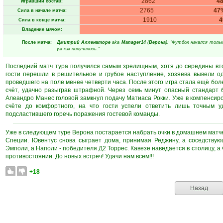
2862
4
Игравший состав:
2765
47
Сила в начале матча:
1910
Сила в конце матча:
Владение мячом:
После матча:
Дмитрий Алленаторе
aka
Manager14
(
Верона
): "Футбол начался толь
уж как получилось."
Последний матч тура получился самым зрелищным, хотя до середины вто
гости перешли в решительное и грубое наступление, хозяева вывели о
проведшего на поле менее четверти часа. После этого игра стала ещё боле
счёт, удачно разыграв штрафной. Через семь минут опасный стандарт 
Алеандро Манес головой замкнул подачу Матиаса Рокки. Уже в компенсир
счёте до комфортного, на что гости успели ответить лишь точным
подсластившего горечь поражения гостевой команды.
Уже в следующем туре Верона постарается набрать очки в домашнем матче 
Специи. Ювентус снова сыграет дома, принимая Реджину, а соседству
Эмполи, а Наполи - победителя Д2 Торрес. Кавезе наведается в столицу, 
противостоянии. До новых встреч! Удачи нам всем!!!
+18
Назад