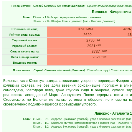
Перед матчем:
Сергей Семакин
aka
semak
(
Болонья
): "Приветствуем соперников! Желае
Болонья
-
Фиорентина
Голы:
13 мин.
- 1:0 -
Марко Арнаутович
забивает с пенальти
69 мин.
- 2:0 -
Штефан Пош
, с углового (пас -
Николас Домингес
)
1090 млн.
46%
Стоимость команд:
2620
4
Рейтинг силы команд:
2730
+396
Стартовый состав:
2931
+547
Игравший состав:
3737
+1282
Сила в начале матча:
2821
+995
Сила в конце матча:
Владение мячом:
После матча:
Сергей Семакин
aka
semak
(
Болонья
): "Спасибо за игру ! Успехов в пос
Болонья, как и Ювентус, выиграла коллизию, уверенно переиграв Фиоренти
коллизии хозяева, не без доли везения сохранившие прописку в элит
самоотдачу, благодаря чему, даже глубоко сидя в обороне, сумели за
реализовал легендарный Марко Арноутович. После перерыва гости акти
Скорупского, но Болонья не только устояла в обороне, но и смогла 
своевременно подключившегося к розыгрышу углового.
Ливорно
-
Аталанта
1
Голы:
41 мин.
- 0:1 -
Андреас Бухалакис
(головой), удар с близкого расстояния (пас
68 мин.
- 1:1 -
Кристьян Муттон
, замкнул прострел с фланга (пас -
Филиппо Л
73 мин.
- 1:2 -
Андреас Бухалакис
(головой), удар с близкого расстояния (пас