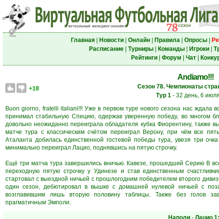
Главная
|
Новости
|
Онлайн
|
Правила
|
Опросы
|
Ре
Расписание
|
Турниры
|
Команды
|
Игроки
|
Т
Рейтинги
|
Форум
|
Чат
|
Конку
Andiamo!!!
Сезон 78. Чемпионаты стран
+18
Тур 1
- 32 день, 6 июл
Buon giorno, fratelli italiani!!! Уже в первом туре нового сезона нас жд
принимал стабильную Специю, одержав уверенную победу, во многом бл
довольно неожиданно переиграла обладателя кубка Фиорентину, также в
матче тура с классическим счётом переиграл Верону, при чём все пят
Аталанта добилась единственной гостевой победы тура, увезя три очка
минимально переиграл Лацио, поднявшись на пятую строчку.
Ещё три матча тура завершились вничью. Кавезе, прошедший Серию В все
переходную пятую строчку у Удинезе и став единственным счастливчи
стартовал с выездной ничьей с прошлогодним победителем второго дивизи
один сезон, дебютировал в вышке с домашней нулевой ничьей с по
возглавившим лишь вторую половину таблицы. Также без голов за
прагматичным Эмполи.
Наполи
-
Лацио
1