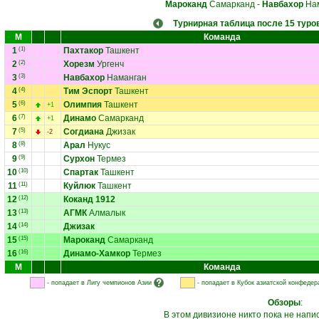
Мароканд
Самарканд
-
Навбахор
Нам
Турнирная таблица после 15 туро
М
Команда
1
(1)
Пахтакор
Ташкент
2
(2)
Хорезм
Ургенч
3
(3)
Навбахор
Наманган
4
(4)
Тим Эспорт
Ташкент
5
(6)
Олимпия
Ташкент
+1
6
(7)
Динамо
Самарканд
+1
7
(5)
Согдиана
Джизак
-2
8
(8)
Арал
Нукус
9
(9)
Сурхон
Термез
10
(10)
Спартак
Ташкент
11
(11)
Куйлюк
Ташкент
12
(12)
Коканд 1912
13
(13)
АГМК
Алмалык
14
(14)
Джизак
15
(15)
Мароканд
Самарканд
16
(16)
Динамо-Хамкор
Термез
М
Команда
- попадает в Лигу чемпионов Азии
- попадает в Кубок азиатской конфедер
Обзоры
:
В этом дивизионе никто пока не напи