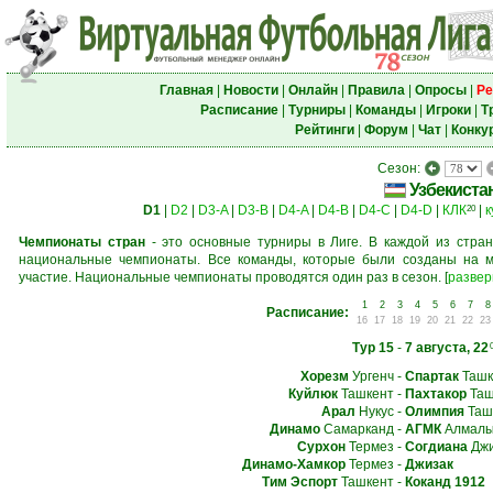
Главная
|
Новости
|
Онлайн
|
Правила
|
Опросы
|
Ре
Расписание
|
Турниры
|
Команды
|
Игроки
|
Т
Рейтинги
|
Форум
|
Чат
|
Конку
Сезон:
Узбекиста
D1
|
D2
|
D3-A
|
D3-B
|
D4-A
|
D4-B
|
D4-C
|
D4-D
|
КЛК
|
к
20
Чемпионаты стран
- это основные турниры в Лиге. В каждой из стран
национальные чемпионаты. Все команды, которые были созданы на м
участие. Национальные чемпионаты проводятся один раз в сезон.
[
развер
1
2
3
4
5
6
7
8
Расписание:
16
17
18
19
20
21
22
23
Тур 15
-
7 августа, 22
Хорезм
Ургенч
-
Спартак
Ташк
Куйлюк
Ташкент
-
Пахтакор
Таш
Арал
Нукус
-
Олимпия
Таш
Динамо
Самарканд
-
АГМК
Алмалы
Сурхон
Термез
-
Согдиана
Джи
Динамо-Хамкор
Термез
-
Джизак
Тим Эспорт
Ташкент
-
Коканд 1912