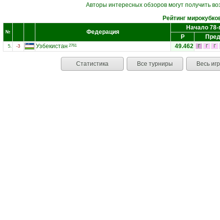
Авторы интересных обзоров могут получить во
Рейтинг мирокубко
Начало 78-
Федерация
№
Р
Пред
Узбекистан
49.462
2761
5.
-3
Г
Г
Г
Статистика
Все турниры
Весь иг