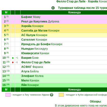
Фелло Стар де Лабе
-
Хоройа
Конак
Турнирная таблица после 15 туро
М
Команда
1
(1)
Бафинг
Маму
2
(2)
Реал де Какулима
Дубрека
3
(3)
Хоройа
Конакри
4
(4)
Сантоба де Матам
Конакри
5
(5)
АС Калум
Конакри
6
(6)
Сателлит
Конакри
7
(7)
Ирондэль де Бонфи
Конакри
8
(8)
Ньяндан
Киссидугу
9
(9)
Юниверсити
Канкан
10
(11)
Вакрия
Боке
+1
11
(10)
Фелло Стар де Лабе
-1
12
(12)
АСФАГ
Фарана
13
(13)
Атуга
Бейла
14
(14)
Элефант
Колеа
15
(15)
Мило
Канкан
16
(16)
Яйя
Конакри
М
Команда
- попадает в Лигу чемпионов Африки
- попадает в Кубок африканской конфед
Обзоры
:
В этом дивизионе никто пока не напи