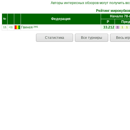
Авторы интересных обзоров могут получить во
Рейтинг мирокубко
Начало 78-
Федерация
№
Р
Пред
Гвинея
33.212
2441
13.
+11
1
1
1
Статистика
Все турниры
Весь иг