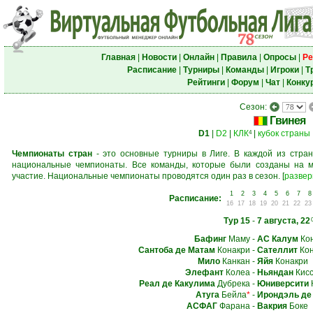
Главная
|
Новости
|
Онлайн
|
Правила
|
Опросы
|
Ре
Расписание
|
Турниры
|
Команды
|
Игроки
|
Т
Рейтинги
|
Форум
|
Чат
|
Конку
Сезон:
Гвинея
D1
|
D2
|
КЛК
|
кубок страны
4
Чемпионаты стран
- это основные турниры в Лиге. В каждой из стран
национальные чемпионаты. Все команды, которые были созданы на м
участие. Национальные чемпионаты проводятся один раз в сезон.
[
развер
1
2
3
4
5
6
7
8
Расписание:
16
17
18
19
20
21
22
23
Тур 15
-
7 августа, 22
Бафинг
Маму
-
АС Калум
Кон
Сантоба де Матам
Конакри
-
Сателлит
Кон
Мило
Канкан
-
Яйя
Конакри
Элефант
Колеа
-
Ньяндан
Кисс
Реал де Какулима
Дубрека
-
Юниверсити
Атуга
Бейла
*
-
Ирондэль де
АСФАГ
Фарана
-
Вакрия
Боке