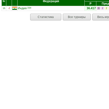
Федерация
№
Р
Пред
Индия
36.417
2334
16.
-2
3
2
2
Статистика
Все турниры
Весь иг