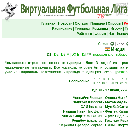
Главная
|
Новости
|
Онлайн
|
Правила
|
Опросы
|
Ре
Расписание
|
Турниры
|
Команды
|
Игроки
|
Т
Рейтинги
|
Форум
|
Чат
|
Конку
Сезон:
Индия
D1
|
D2
|
D3-A
|
D3-B
|
КЛК
|
переходные
|
кубок 
10
Чемпионаты стран
- это основные турниры в Лиге. В каждой из стран
национальные чемпионаты. Все команды, которые были созданы на м
участие. Национальные чемпионаты проводятся один раз в сезон.
[
развер
1
2
3
4
5
6
7
8
Расписание:
16
17
18
19
20
21
22
23
Тур 30
-
17 июня, 22
00
Ченнайин
Ченнаи
-
Одиша
Нью Д
Ладжонг
Шиллонг
-
Мохаммедан 
САИ
Колката
-
Мумбай Сити
Индиан Нави
Нью Дели
-
Фейтех
Хайд
Ринтих Спортс
Мегхалая
-
Арми Ред
Коч
Рейнбоу
Баракпур
-
Гокулам Кер
Черчилл Бразерс
Маргао
-
ПИФА Спорт