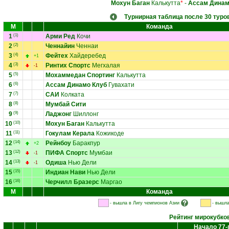
Мохун Баган
Калькутта
*
-
Ассам Динам
Турнирная таблица после 30 туро
М
Команда
1
(1)
Арми Ред
Кочи
2
(2)
Ченнайин
Ченнаи
3
(4)
Фейтех
Хайдеребед
+1
4
(3)
Ринтих Спортс
Мегхалая
-1
5
(5)
Мохаммедан Спортинг
Калькутта
6
(6)
Ассам Динамо Клуб
Гувахати
7
(7)
САИ
Колката
8
(8)
Мумбай Сити
9
(9)
Ладжонг
Шиллонг
10
(10)
Мохун Баган
Калькутта
11
(11)
Гокулам Керала
Кожикоде
12
(14)
Рейнбоу
Баракпур
+2
13
(12)
ПИФА Спортс
Мумбаи
-1
14
(13)
Одиша
Нью Дели
-1
15
(15)
Индиан Нави
Нью Дели
16
(16)
Черчилл Бразерс
Маргао
М
Команда
- вышла в Лигу чемпионов Азии
- вышла
Рейтинг мирокубко
Начало 77-