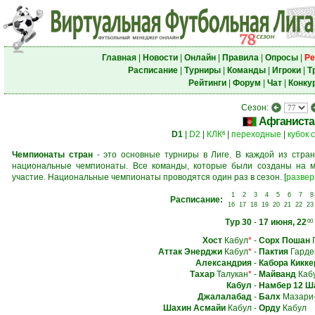
Главная
|
Новости
|
Онлайн
|
Правила
|
Опросы
|
Ре
Расписание
|
Турниры
|
Команды
|
Игроки
|
Т
Рейтинги
|
Форум
|
Чат
|
Конку
Сезон:
Афганиста
D1
|
D2
|
КЛК
|
переходные
|
кубок 
6
Чемпионаты стран
- это основные турниры в Лиге. В каждой из стран
национальные чемпионаты. Все команды, которые были созданы на м
участие. Национальные чемпионаты проводятся один раз в сезон.
[
развер
1
2
3
4
5
6
7
8
Расписание:
16
17
18
19
20
21
22
23
Тур 30
-
17 июня, 22
00
Хост
Кабул
*
-
Сорх Пошан
Г
Аттак Энерджи
Кабул
*
-
Пактия
Гарде
Александрия
-
Кабора Кикке
Тахар
Талукан
*
-
Майванд
Каб
Кабул
-
Намбер 12 Ш
Джалалабад
-
Балх
Мазари
Шахин Асмайи
Кабул
-
Орду
Кабул