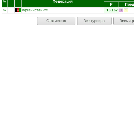
Федерация
№
Р
Пред
Афганистан
13.167
2064
57.
1
1
Статистика
Все турниры
Весь иг