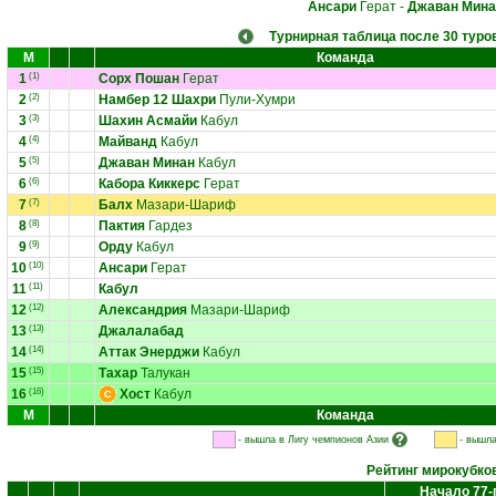
Ансари
Герат
-
Джаван Мина
Турнирная таблица после 30 туро
М
Команда
1
(1)
Сорх Пошан
Герат
2
(2)
Намбер 12 Шахри
Пули-Хумри
3
(3)
Шахин Асмайи
Кабул
4
(4)
Майванд
Кабул
5
(5)
Джаван Минан
Кабул
6
(6)
Кабора Киккерс
Герат
7
(7)
Балх
Мазари-Шариф
8
(8)
Пактия
Гардез
9
(9)
Орду
Кабул
10
(10)
Ансари
Герат
11
(11)
Кабул
12
(12)
Александрия
Мазари-Шариф
13
(13)
Джалалабад
14
(14)
Аттак Энерджи
Кабул
15
(15)
Тахар
Талукан
16
(16)
Хост
Кабул
М
Команда
- вышла в Лигу чемпионов Азии
- вышла
Рейтинг мирокубко
Начало 77-