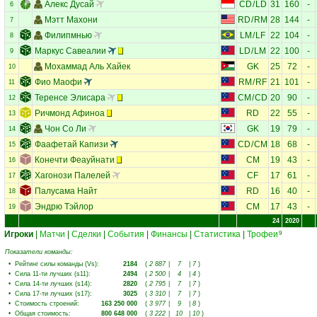
Алекс Дусай
CD
/
LD
31
160
-
6
Мэтт Махони
RD
/
RM
28
144
-
7
Филипмнью
LM
/
LF
22
104
-
8
Маркус Савеалии
LD
/
LM
22
100
-
9
Мохаммад Аль Хайек
GK
25
72
-
10
Фио Маофи
RM
/
RF
21
101
-
11
Теренсе Элисара
CM
/
CD
20
90
-
12
Ричмонд Афиноа
RD
22
55
-
13
Чон Со Ли
GK
19
79
-
14
Фаафетай Капизи
CD
/
CM
18
68
-
15
Конечти Феауйнати
CM
19
43
-
16
Хагонози Палелей
CF
17
61
-
17
Палусама Найт
RD
16
40
-
18
Эндрю Тэйлор
CM
17
43
-
19
24
2020
Игроки
|
Матчи
|
Сделки
|
События
|
Финансы
|
Статистика
|
Трофеи
9
Показатели команды:
•
Рейтинг силы команды (Vs)
:
2184
(
2 887
|
7
|
7
)
•
Сила 11-ти лучших (s11)
:
2494
(
2 500
|
4
|
4
)
•
Сила 14-ти лучших (s14)
:
2820
(
2 795
|
7
|
7
)
•
Сила 17-ти лучших (s17)
:
3025
(
3 310
|
7
|
7
)
•
Стоимость строений
:
163 250 000
(
3 977
|
9
|
8
)
•
Общая стоимость
:
800 648 000
(
3 222
|
10
|
10
)