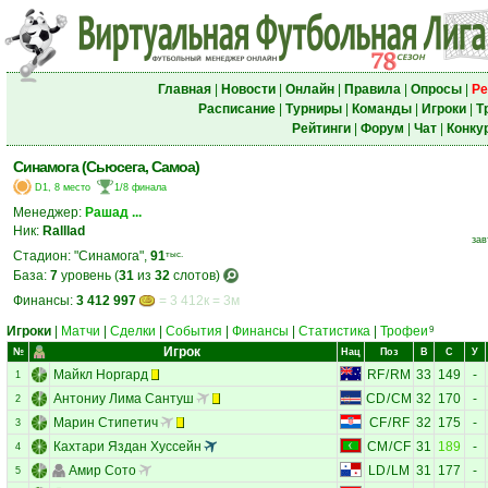
Главная
|
Новости
|
Онлайн
|
Правила
|
Опросы
|
Ре
Расписание
|
Турниры
|
Команды
|
Игроки
|
Т
Рейтинги
|
Форум
|
Чат
|
Конку
Синамога (Сьюсега, Самоа)
D1, 8 место
1/8 финала
Менеджер:
Рашад ...
Ник:
Ralllad
зав
Стадион: "Синамога",
91
тыс.
База:
7
уровень (
31
из
32
слотов)
Финансы:
3 412 997
= 3 412к = 3м
Игроки
|
Матчи
|
Сделки
|
События
|
Финансы
|
Статистика
|
Трофеи
9
Игрок
№
Нац
Поз
В
С
У
Майкл Норгард
RF
/
RM
33
149
-
1
Антониу Лима Сантуш
CD
/
CM
32
170
-
2
Марин Стипетич
CF
/
RF
32
175
-
3
Кахтари Яздан Хуссейн
CM
/
CF
31
189
-
4
Амир Сото
LD
/
LM
31
177
-
5