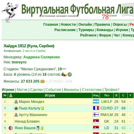
Главная
|
Новости
|
Онлайн
|
Правила
|
Опросы
|
Ре
Расписание
|
Турниры
|
Команды
|
Игроки
|
Т
Рейтинги
|
Форум
|
Чат
|
Конку
Хайдук 1912 (Кула, Сербия)
Конференция:
2 место в Сербии
Менеджер:
Андрюха Скляренко
Ник:
moreyro
Стадион: "Милан Среданович",
19
тыс.
База:
4
уровень (
14
из
16
слотов)
Финансы:
27 633 205
= 27 633к = 27м
Игроки
|
Матчи
|
Сделки
|
События
|
Финансы
|
Статистика
|
Трофеи
3
Игрок
№
Нац
Поз
В
С
У
Марио Мендез
LM
/
LF
26
54
-
1
Пьер Калулу
CD
/
RD
27
68
-
2
Артту Маннинен
RM
/
LM
26
46
-
3
Ненад Блажич
GK
24
41
-
4
Янко Вашов
LD
31
93
-
5