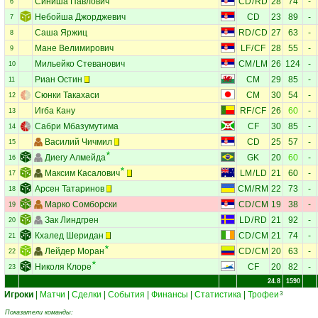
Синиша Павлович
CD
/
RD
28
74
-
6
Небойша Джорджевич
CD
23
89
-
7
Саша Яржиц
RD
/
CD
27
63
-
8
Мане Велимирович
LF
/
CF
28
55
-
9
Мильейко Стеванович
CM
/
LM
26
124
-
10
Риан Остин
CM
29
85
-
11
Сюнки Такахаси
CM
30
54
-
12
Игба Кану
RF
/
CF
26
60
-
13
Сабри Мбазумутима
CF
30
85
-
14
Василий Чичмил
CD
25
57
-
15
Диегу Алмейда
GK
20
60
-
16
Максим Касалович
LM
/
LD
21
60
-
17
Арсен Татаринов
CM
/
RM
22
73
-
18
Марко Сомборски
CD
/
CM
19
38
-
19
Зак Линдгрен
LD
/
RD
21
92
-
20
Кхалед Шеридан
CD
/
CM
21
74
-
21
Лейдер Моран
CD
/
CM
20
63
-
22
Николя Клоре
CF
20
82
-
23
24.8
1590
Игроки
|
Матчи
|
Сделки
|
События
|
Финансы
|
Статистика
|
Трофеи
3
Показатели команды: