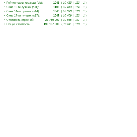
•
Рейтинг силы команды (Vs)
:
1049
(
10 425
|
113
|
1
)
•
Сила 11-ти лучших (s11)
:
1108
(
10 453
|
114
|
1
)
•
Сила 14-ти лучших (s14)
:
1349
(
10 393
|
113
|
1
)
•
Сила 17-ти лучших (s17)
:
1547
(
10 409
|
112
|
1
)
•
Стоимость строений
:
26 750 000
(
10 866
|
117
|
1
)
•
Общая стоимость
:
193 107 000
(
10 611
|
113
|
1
)