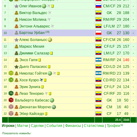
Олег Иванов
CM
/
CF
29
212
-
6
Виктор Вальдес
GK
28
188
-
7
Никсон Молина
RM
/
RF
29
204
-
8
Энтони Альварес
LF
/
LM
27
180
-
9
Бартош Урбан
(15)
GK
27
130
-
10
Алекс Боланьос
CF
/
CM
26
160
-
11
Маркос Мехия
CF
/
LF
25
157
-
12
Джимми Салазар
LM
/
LF
27
170
-
13
Энсо Гагги
RM
/
RF
24
146
-
14
Дьего Паласиос
CD
/
LD
24
125
-
15
Николас Гойтея
RM
/
RD
23
139
-
16
Хосе Куэро
CD
/
RD
22
134
-
17
Эрик Зунига
CF
/
LF
24
124
-
18
Леао Тенорио
CF
/
RF
20
116
-
19
Вальберто Кабесас
GK
18
50
-
20
Джонатан Морочо
CM
16
40
-
21
Эбер Кайседо
CF
17
49
-
22
25.6
3344
Игроки
|
Матчи
|
Сделки
|
События
|
Финансы
|
Статистика
|
Трофеи
53
Показатели команды: