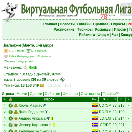
Главная
|
Новости
|
Онлайн
|
Правила
|
Опросы
|
Ре
Расписание
|
Турниры
|
Команды
|
Игроки
|
Т
Рейтинги
|
Форум
|
Чат
|
Конку
Дельфин (Манта, Эквадор)
D1, 3 место
1/16 финала
Кубок Либертадорес
:
1/4 финала
Сборная:
Эквадор, нац.
Менеджер:
Ridik
Стадион: "Эстадио Джокай",
97
тыс.
База:
8
уровень (
36
из
36
слотов)
Финансы:
13 153 349
= 13 153к = 13м
Игроки
|
Матчи
|
Сделки
|
События
|
Финансы
|
Статистика
|
Трофеи
53
Игрок
№
Нац
Поз
В
С
У
Хоэль Масиас
CD
/
CM
33
218
-
1
Джон Родригес
RD
/
RM
33
190
-
2
Андрес Чикайса
LD
/
LM
31
214
-
3
Йеспер Карлссон
CF
/
RF
30
221
-
4
Хефферсон Сьерра
CD
/
CM
31
177
-
5