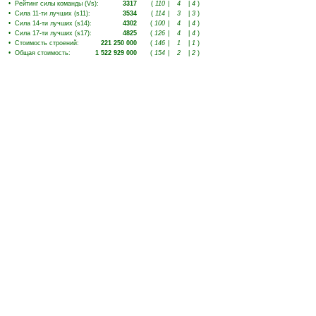
•
Рейтинг силы команды (Vs)
:
3317
(
110
|
4
|
4
)
•
Сила 11-ти лучших (s11)
:
3534
(
114
|
3
|
3
)
•
Сила 14-ти лучших (s14)
:
4302
(
100
|
4
|
4
)
•
Сила 17-ти лучших (s17)
:
4825
(
126
|
4
|
4
)
•
Стоимость строений
:
221 250 000
(
146
|
1
|
1
)
•
Общая стоимость
:
1 522 929 000
(
154
|
2
|
2
)