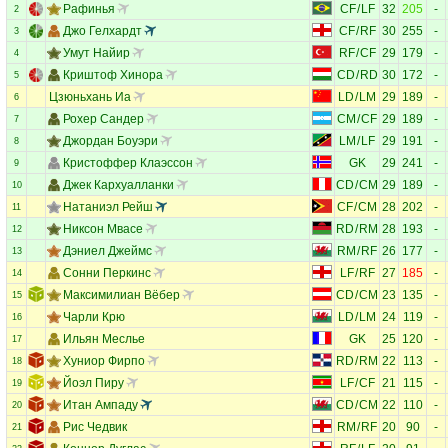
Рафинья
CF
/
LF
32
205
-
2
Джо Гелхардт
CF
/
RF
30
255
-
3
Умут Найир
RF
/
CF
29
179
-
4
Криштоф Хинора
CD
/
RD
30
172
-
5
Цзюньхань Иа
LD
/
LM
29
189
-
6
Рохер Сандер
CM
/
CF
29
189
-
7
Джордан Боуэри
LM
/
LF
29
191
-
8
Кристоффер Клаэссон
GK
29
241
-
9
Джек Кархуалланки
CD
/
CM
29
189
-
10
Натаниэл Рейш
CF
/
CM
28
202
-
11
Никсон Мвасе
RD
/
RM
28
193
-
12
Дэниел Джеймс
RM
/
RF
26
177
-
13
Сонни Перкинс
LF
/
RF
27
185
-
14
Максимилиан Вёбер
CD
/
CM
23
135
-
15
Чарли Крю
LD
/
LM
24
119
-
16
Ильян Меслье
GK
25
120
-
17
Хуниор Фирпо
RD
/
RM
22
113
-
18
Йоэл Пиру
LF
/
CF
21
115
-
19
Итан Ампаду
CD
/
CM
22
110
-
20
Рис Чедвик
RM
/
RF
20
90
-
21