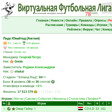
Главная
|
Новости
|
Онлайн
|
Правила
|
Опросы
|
Ре
Расписание
|
Турниры
|
Команды
|
Игроки
|
Т
Рейтинги
|
Форум
|
Чат
|
Конку
Лидс Юнайтед (Англия)
D1, 1 место
1/16 финала
Лига чемпионов
:
1/8 финала
Сборная:
Англия, юн.
Менеджер:
Георгий Петро
Ник:
Gonia
Заместитель:
Родион Александров
Ник:
shakal
Стадион: "Элланд Роуд",
84
тыс.
База:
8
уровень (
36
из
36
слотов)
Атмосфера в команде:
+1
%
Финансы:
17 513 379
= 17 513к = 17м
Игроки
|
Матчи
|
Сделки
|
События
|
Финансы
|
Статистика
|
Трофеи
34
Игрок
№
Нац
Поз
В
С
У
Омар Габер
CD
/
LD
33
161
-
1