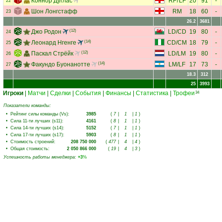
Коннор Дуглас
RF
/
LF
20
91
-
22
Шон Лонгстафф
RM
18
60
-
23
26.2
3681
Джо Родон
(12)
LD
/
CD
19
80
-
24
Леонард Нгенге
(14)
CD
/
CM
18
79
-
25
Паскал Стрёйк
(12)
LD
/
LM
19
80
-
26
Факундо Буонанотте
(14)
LM
/
LF
17
73
-
27
18.3
312
25
3993
Игроки
|
Матчи
|
Сделки
|
События
|
Финансы
|
Статистика
|
Трофеи
34
Показатели команды:
•
Рейтинг силы команды (Vs)
:
3985
(
7
|
1
|
1
)
•
Сила 11-ти лучших (s11)
:
4161
(
8
|
1
|
1
)
•
Сила 14-ти лучших (s14)
:
5152
(
7
|
1
|
1
)
•
Сила 17-ти лучших (s17)
:
5903
(
8
|
1
|
1
)
•
Стоимость строений
:
208 750 000
(
477
|
4
|
4
)
•
Общая стоимость
:
2 050 866 000
(
19
|
4
|
3
)
Успешность работы менеджера
:
+3
%