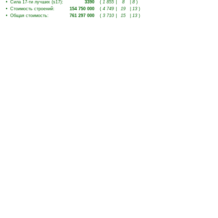
•
Сила 17-ти лучших (s17)
:
3390
(
1 855
|
8
|
8
)
•
Стоимость строений
:
154 750 000
(
4 749
|
19
|
13
)
•
Общая стоимость
:
761 297 000
(
3 710
|
15
|
13
)