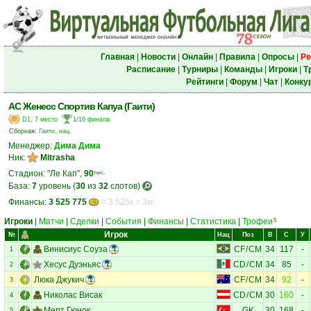
Главная
|
Новости
|
Онлайн
|
Правила
|
Опросы
|
Ре
Расписание
|
Турниры
|
Команды
|
Игроки
|
Т
Рейтинги
|
Форум
|
Чат
|
Конку
АС Женесс Спортив Капуа (Гаити)
D1, 7 место
1/16 финала
Сборная:
Гаити, нац.
Менеджер:
Дима Дима
Ник:
Mitrasha
Стадион: "Ле Кап",
90
тыс.
База:
7
уровень (
30
из
32
слотов)
Финансы:
3 525 775
= 3 525к = 3м
Игроки
|
Матчи
|
Сделки
|
События
|
Финансы
|
Статистика
|
Трофеи
5
Игрок
№
Нац
Поз
В
С
У
Винисиус Соуза
CF
/
CM
34
117
-
1
Хесус Дуэньяс
CD
/
CM
34
85
-
2
Люка Джукич
CF
/
CM
34
92
-
3
Николас Висак
CD
/
CM
30
160
-
4
Мерт Гюнок
GK
30
168
-
5