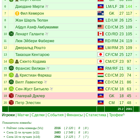
Даюдане Мирти
LM
/
LF
28
144
-
6
Фил Кемерон
GK
27
117
-
7
Жан Шарль Тюлан
LD
/
LM
26
125
-
8
Абдул Азиф Амбумамми
CD
/
CM
25
109
-
9
Ленарт Галанте
CD
/
RD
23
105
-
10
Люк-Эйбери Фаберже
RD
/
RM
24
119
-
11
Джеральд Рошто
LM
/
RM
25
109
-
12
Такаоши Кентарою
CF
/
CM
25
127
-
13
Сюнто Кодама
CM
/
CF
23
97
-
14
Франсис Вилжан
RM
/
RF
21
91
-
15
Кристиан Фаркаш
CD
/
CM
20
74
-
16
Вилт Лавентюр
CD
/
CM
21
86
-
17
Сен-Жуст Битьело
CF
/
CM
18
63
-
18
Глагерай Дуклер
GK
18
45
-
19
Петр Элестин
CM
17
48
-
20
25.2
2081
Игроки
|
Матчи
|
Сделки
|
События
|
Финансы
|
Статистика
|
Трофеи
5
Показатели команды:
•
Рейтинг силы команды (Vs)
:
2316
(
2 120
|
8
|
8
)
•
Сила 11-ти лучших (s11)
:
2483
(
2 548
|
8
|
8
)
•
Сила 14-ти лучших (s14)
:
2966
(
2 125
|
7
|
7
)