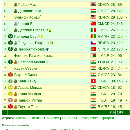
Райан Мур
CD
/
CM
28
89
-
5
Доминик Чока
CM
/
CF
28
147
-
6
Зулкифи Комар
RD
/
RM
29
102
-
7
Чэнюй Ян
CM
/
CD
24
146
-
8
Дестини Егаревба
LM
/
LF
26
158
-
9
Раймонд Сов
RM
/
RF
23
112
-
10
Ладислав Гануш
RD
/
RM
23
129
-
11
Тьерри Фонсека
CF
/
CM
22
128
-
12
Фрэнсис Рамахолимаси
LM
/
LF
24
96
-
13
Баларам Манди
LD
/
LM
21
112
-
14
Хасан Суеока
RD
/
RM
24
74
-
15
Саураб Бишвас
CM
/
CF
23
84
-
16
Яник Хайд
GK
30
145
-
17
Асраф Мондал
CD
/
CM
18
62
-
18
Акаш Мондал
GK
20
70
-
19
Танмой Митра
LD
19
49
-
20
Гоутам Тели
RM
/
RF
16
45
-
21
24.9
2275
Игроки
|
Матчи
|
Сделки
|
События
|
Финансы
|
Статистика
|
Трофеи
7
Показатели команды: