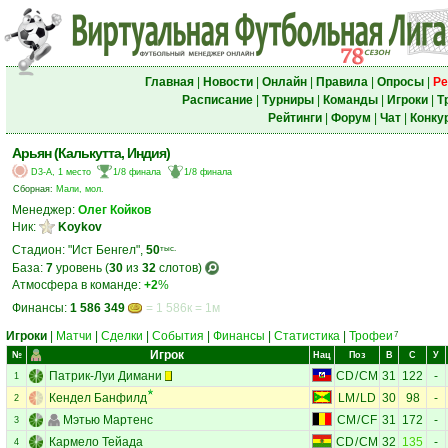
Главная
|
Новости
|
Онлайн
|
Правила
|
Опросы
|
Ре
Расписание
|
Турниры
|
Команды
|
Игроки
|
Т
Рейтинги
|
Форум
|
Чат
|
Конку
Арьян (Калькутта, Индия)
D3-A, 1 место
1/8 финала
1/8 финала
Сборная:
Мали, мол.
Менеджер:
Олег Койков
Ник:
Koykov
Стадион: "Ист Бенгел",
50
тыс.
База:
7
уровень (
30
из
32
слотов)
Атмосфера в команде:
+2
%
Финансы:
1 586 349
= 1 586к = 1м
Игроки
|
Матчи
|
Сделки
|
События
|
Финансы
|
Статистика
|
Трофеи
7
Игрок
№
Нац
Поз
В
С
У
Патрик-Луи Димани
CD
/
CM
31
122
-
1
Кендел Банфилд
LM
/
LD
30
98
-
2
Мэтью Мартенс
CM
/
CF
31
172
-
3
Кармело Тейада
CD
/
CM
32
135
-
4