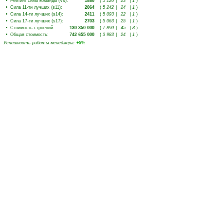
•
Рейтинг силы команды (Vs)
:
1880
(
5 120
|
23
|
1
)
•
Сила 11-ти лучших (s11)
:
2064
(
5 242
|
24
|
1
)
•
Сила 14-ти лучших (s14)
:
2411
(
5 093
|
22
|
1
)
•
Сила 17-ти лучших (s17)
:
2703
(
5 063
|
25
|
1
)
•
Стоимость строений
:
130 350 000
(
7 890
|
45
|
8
)
•
Общая стоимость
:
742 655 000
(
3 983
|
24
|
1
)
Успешность работы менеджера
:
+5
%