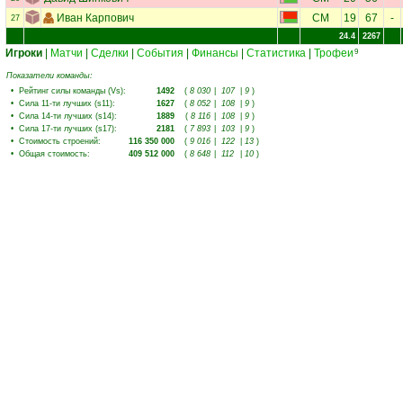
Иван Карпович
CM
19
67
-
27
24.4
2267
Игроки
|
Матчи
|
Сделки
|
События
|
Финансы
|
Статистика
|
Трофеи
9
Показатели команды:
•
Рейтинг силы команды (Vs)
:
1492
(
8 030
|
107
|
9
)
•
Сила 11-ти лучших (s11)
:
1627
(
8 052
|
108
|
9
)
•
Сила 14-ти лучших (s14)
:
1889
(
8 116
|
108
|
9
)
•
Сила 17-ти лучших (s17)
:
2181
(
7 893
|
103
|
9
)
•
Стоимость строений
:
116 350 000
(
9 016
|
122
|
13
)
•
Общая стоимость
:
409 512 000
(
8 648
|
112
|
10
)