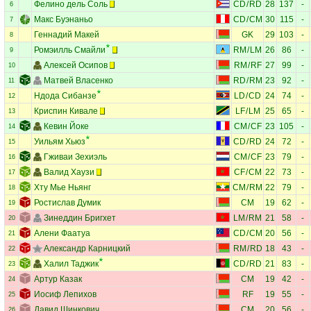
Фелино дель Соль
CD
/
RD
28
137
-
6
Макс Буэнаньо
CD
/
CM
30
115
-
7
Геннадий Макей
GK
29
103
-
8
Ромэилль Смайли
RM
/
LM
26
86
-
9
Алексей Осипов
RM
/
RF
27
99
-
10
Матвей Власенко
RD
/
RM
23
92
-
11
Ндода Сибанзе
LD
/
CD
24
74
-
12
Криспин Кивале
LF
/
LM
25
65
-
13
Кевин Йоке
CM
/
CF
23
105
-
14
Уильям Хьюз
CD
/
RD
24
72
-
15
Гживаи Зехиэль
CM
/
CF
23
79
-
16
Валид Хаузи
CF
/
CM
22
73
-
17
Хту Мье Ньянг
CM
/
RM
22
79
-
18
Ростислав Думик
CM
19
62
-
19
Зинеддин Бригхет
LM
/
RM
21
58
-
20
Алени Фаатуа
CD
/
CM
20
56
-
21
Александр Карницкий
RM
/
RD
18
43
-
22
Халил Таджик
CD
/
RD
21
83
-
23
Артур Казак
CM
19
42
-
24
Иосиф Лепихов
RF
19
55
-
25
Давид Шинкович
CM
20
56
-
26