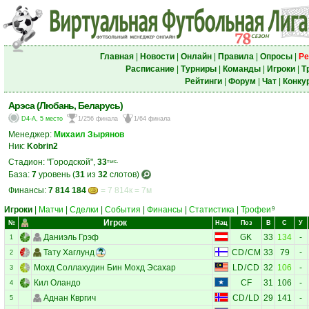
Главная
|
Новости
|
Онлайн
|
Правила
|
Опросы
|
Ре
Расписание
|
Турниры
|
Команды
|
Игроки
|
Т
Рейтинги
|
Форум
|
Чат
|
Конку
Арэса (Любань, Беларусь)
D4-A, 5 место
1/256 финала
1/64 финала
Менеджер:
Михаил Зырянов
Ник:
Kobrin2
Стадион: "Городской",
33
тыс.
База:
7
уровень (
31
из
32
слотов)
Финансы:
7 814 184
= 7 814к = 7м
Игроки
|
Матчи
|
Сделки
|
События
|
Финансы
|
Статистика
|
Трофеи
9
Игрок
№
Нац
Поз
В
С
У
Даниэль Грэф
GK
33
134
-
1
Тату Хаглунд
CD
/
CM
33
79
-
2
Мохд Соллахудин Бин Мохд Эсахар
LD
/
CD
32
106
-
3
Кил Оландо
CF
31
106
-
4
Аднан Квргич
CD
/
LD
29
141
-
5