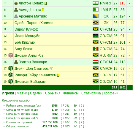
Листон Колако
RM
/
RF
27
113
-
7
Ахмед Шетта
LM
/
LF
27
86
-
8
Арсение Матияс
GK
27
124
-
9
Одейн Парнел Холмес
GK
26
77
-
10
Эврол Клифф
CF
/
CM
25
94
-
11
Йоаш Мвамуйе
CD
/
CM
26
91
-
12
Боб Кирлью
CF
/
CM
27
101
-
13
Ангу Лекат
CD
/
CM
24
74
-
14
Джован Аким Роз
RD
/
RM
23
72
-
15
Золтан Вашвари
CF
/
CM
24
113
-
16
Дуэйн Шон Смитерс
CM
/
CF
19
67
-
17
Ричард Тайру Каннигхем
LD
/
LM
17
51
-
18
Джевиан Бабарам
CD
/
CM
16
41
-
19
25.7
1802
Игроки
|
Матчи
|
Сделки
|
События
|
Финансы
|
Статистика
|
Трофеи
7
Показатели команды:
•
Рейтинг силы команды (Vs)
:
1598
(
7 241
|
39
|
5
)
•
Сила 11-ти лучших (s11)
:
1730
(
7 395
|
41
|
5
)
•
Сила 14-ти лучших (s14)
:
2042
(
7 241
|
40
|
5
)
•
Сила 17-ти лучших (s17)
:
2330
(
7 077
|
39
|
5
)
•
Стоимость строений
:
147 350 000
(
5 614
|
35
|
7
)
•
Общая стоимость
:
453 021 000
(
8 055
|
44
|
6
)