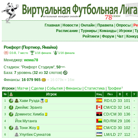
Главная
|
Новости
|
Онлайн
|
Правила
|
Опросы
|
Ре
Расписание
|
Турниры
|
Команды
|
Игроки
|
Т
Рейтинги
|
Форум
|
Чат
|
Конку
Рокфорт (Портмор, Ямайка)
D3-B, 7 место
1/16 финала
1/16 финала
Менеджер:
wowa78
Стадион: "Рокфорт Стэдиум",
50
тыс.
База:
7
уровень (
32
из
32
слотов)
Финансы:
16 079 965
= 16 079к = 16м
Игроки
|
Матчи
|
Сделки
|
События
|
Финансы
|
Статистика
|
Трофеи
7
Игрок
№
Нац
Поз
В
С
У
Хави Руэда
RD
/
LD
33
101
-
1
Джеймс Эранго
CM
/
CD
32
141
-
2
Домингос Химба
CD
/
CM
30
136
-
3
Йок Мутанга
RD
/
RM
29
106
-
4
Тони Жоу
CM
/
CD
30
102
-
5
Улугбек Суннатов
LM
/
LD
27
112
-
6