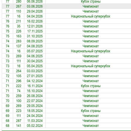
77
280
06.06.2026
Кубок страны
77
267
03.06.2026
Чемпионат
77
110
29.04.2026
Чемпионат
77
16
04.04.2026
Национальный суперкубок
76
211
16.02.2026
Чемпионат
76
35
12.01.2026
Чемпионат
75
226
17.11.2025
Чемпионат
75
163
31.10.2025
Чемпионат
74
283
08.09.2025
Чемпионат
74
137
04.08.2025
Чемпионат
74
16
05.07.2025
Национальный суперкубок
73
269
04.06.2025
Чемпионат
73
111
30.04.2025
Чемпионат
73
16
05.04.2025
Национальный суперкубок
72
264
03.03.2025
Чемпионат
72
105
27.01.2025
Чемпионат
71
296
04.12.2024
Чемпионат
71
222
16.11.2024
Кубок страны
71
74
16.10.2024
Чемпионат
70
259
26.08.2024
Чемпионат
70
100
22.07.2024
Чемпионат
69
269
29.05.2024
Чемпионат
69
223
18.05.2024
Кубок страны
69
111
24.04.2024
Чемпионат
68
287
11.03.2024
Чемпионат
68
141
05.02.2024
Чемпионат