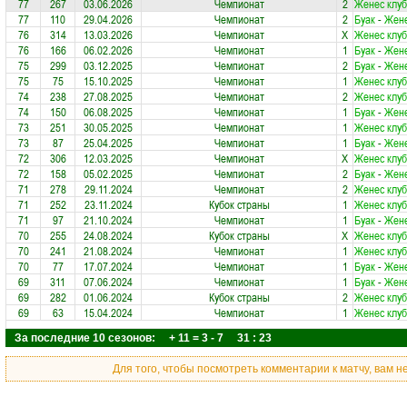
77
267
03.06.2026
Чемпионат
2
Женес клуб
77
110
29.04.2026
Чемпионат
2
Буак
-
Жене
76
314
13.03.2026
Чемпионат
X
Женес клуб
76
166
06.02.2026
Чемпионат
1
Буак
-
Жене
75
299
03.12.2025
Чемпионат
2
Буак
-
Жене
75
75
15.10.2025
Чемпионат
1
Женес клуб
74
238
27.08.2025
Чемпионат
2
Женес клуб
74
150
06.08.2025
Чемпионат
1
Буак
-
Жене
73
251
30.05.2025
Чемпионат
1
Женес клуб
73
87
25.04.2025
Чемпионат
1
Буак
-
Жене
72
306
12.03.2025
Чемпионат
X
Женес клуб
72
158
05.02.2025
Чемпионат
2
Буак
-
Жене
71
278
29.11.2024
Чемпионат
2
Женес клуб
71
252
23.11.2024
Кубок страны
1
Женес клуб
71
97
21.10.2024
Чемпионат
1
Буак
-
Жене
70
255
24.08.2024
Кубок страны
X
Женес клуб
70
241
21.08.2024
Чемпионат
1
Женес клуб
70
77
17.07.2024
Чемпионат
1
Буак
-
Жене
69
311
07.06.2024
Чемпионат
1
Буак
-
Жене
69
282
01.06.2024
Кубок страны
2
Женес клуб
69
63
15.04.2024
Чемпионат
1
Женес клуб
За последние 10 сезонов: + 11 = 3 - 7 31 : 23
Для того, чтобы посмотреть комментарии к матчу, вам 