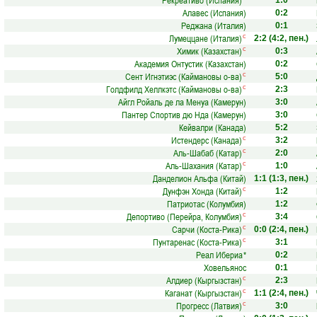
Рекреативо (Испания)
1:0
Алавес (Испания)
0:2
Реджана (Италия)
0:1
Лумеццане (Италия)
с
2:2
(4:2, пен.)
Химик (Казахстан)
с
0:3
Академия Онтустик (Казахстан)
0:2
Сент Игнэтиэс (Каймановы о-ва)
с
5:0
Голдфилд Хеллкэтс (Каймановы о-ва)
с
2:3
Айгл Ройаль де ла Менуа (Камерун)
3:0
Пантер Спортив дю Нда (Камерун)
3:0
Кейвалри (Канада)
5:2
Истендерс (Канада)
с
3:2
Аль-Шабаб (Катар)
с
2:0
Аль-Шахания (Катар)
с
1:0
Данделион Альфа (Китай)
1:1
(1:3, пен.)
Дунфэн Хонда (Китай)
с
1:2
Патриотас (Колумбия)
1:2
Депортиво (Перейра, Колумбия)
с
3:4
Сарчи (Коста-Рика)
с
0:0
(2:4, пен.)
Пунтаренас (Коста-Рика)
с
3:1
Реал Ибериа
*
0:2
Ховельянос
0:1
Алдиер (Кыргызстан)
с
2:3
Каганат (Кыргызстан)
с
1:1
(2:4, пен.)
Прогресс (Латвия)
с
3:0