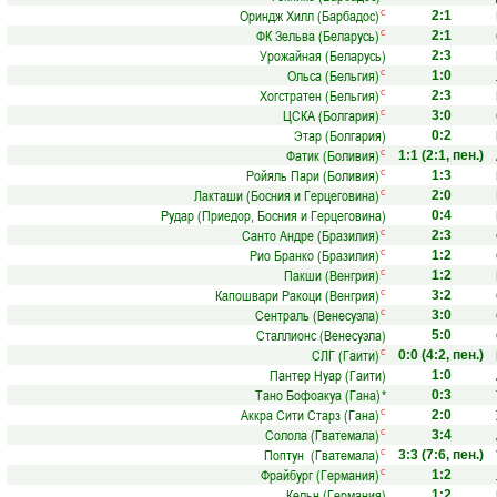
Ориндж Хилл (Барбадос)
с
2:1
ФК Зельва (Беларусь)
с
2:1
Урожайная (Беларусь)
2:3
Ольса (Бельгия)
с
1:0
Хогстратен (Бельгия)
с
2:3
ЦСКА (Болгария)
с
3:0
Этар (Болгария)
0:2
Фатик (Боливия)
с
1:1
(2:1, пен.)
Ройяль Пари (Боливия)
с
1:3
Лакташи (Босния и Герцеговина)
с
2:0
Рудар (Приедор, Босния и Герцеговина)
0:4
Санто Андре (Бразилия)
с
2:3
Рио Бранко (Бразилия)
с
1:2
Пакши (Венгрия)
с
1:2
Капошвари Ракоци (Венгрия)
с
3:2
Сентраль (Венесуэла)
с
3:0
Сталлионс (Венесуэла)
5:0
СЛГ (Гаити)
с
0:0
(4:2, пен.)
Пантер Нуар (Гаити)
1:0
Тано Бофоакуа (Гана)
*
0:3
Аккра Сити Старз (Гана)
с
2:0
Солола (Гватемала)
с
3:4
Поптун (Гватемала)
с
3:3
(7:6, пен.)
Фрайбург (Германия)
с
1:2
Кельн (Германия)
1:2