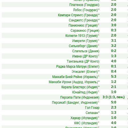
Платенсе (Гондурас)
2:0
Лобос (Гондурас)
*
2:0
Кампари Спрингс (Гренада)
*
2:0
Санджетс (Гренада)
*
2:0
Паниониос (Греция)
с
3:0
Саракинос (Греция)
0:3
Колхети-1913 (Грузия)
с
2:0
Имерети (Грузия)
с
3:1
Силькеборг (Дания)
с
3:2
Слагельсе (Дания)
0:2
Имана (ДР Конго)
с
1:3
Танганьика (ДР Конго)
4:0
Раджа Марса Матрух (Египет)
0:1
Этисалят (Египет)
*
0:4
Маккаби Бней Рейне (Израиль)
с
5:3
Маккаби Ирони (Ашдод, Израиль)
*
1:2
Керала Бластерс (Индия)
*
2:1
Юнайтед (Индия)
с
1:0
Персипа Пати (Индонезия)
3:3
(1:3, пен.)
Персикаб (Бандунг, Индонезия)
с
5:0
Гол Гохар
2:3
Сепахан
*
1:3
Хаукар (Исландия)
с
1:0
КФС (Исландия)
с
4:0
с