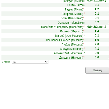
Приекули (Латвия)
0:0
(1:2, пен.)
Вента (Литва)
4:1
Таурас (Литва)
с
1:2
Бенфика (Макао)
с
0:1
Чхан Вай (Макао)
с
0:1
Ханеленг (Малайзия)
5:2
Малайзия Университи (Малайзия)
с
0:0
(2:3, пен.)
Иттихад (Марокко)
с
1:4
Магреб (Фес, Марокко)
*
0:1
Лос-Кабос Юнайтед (Мексика)
с
1:0
Пуэбла (Мексика)
с
2:0
Андууд (Монголия)
с
4:1
Атлетик 220 (Монголия)
*
2:0
Долфинс (Нигерия)
с
6:0
Страны:
Назад