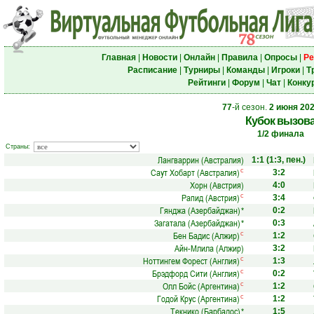
Главная
|
Новости
|
Онлайн
|
Правила
|
Опросы
|
Ре
Расписание
|
Турниры
|
Команды
|
Игроки
|
Т
Рейтинги
|
Форум
|
Чат
|
Конку
77
-й сезон.
2 июня 20
Кубок вызов
1/2 финала
Страны:
Лангваррин (Австралия)
1:1
(1:3, пен.)
Саут Хобарт (Австралия)
с
3:2
Хорн (Австрия)
4:0
Рапид (Австрия)
с
3:4
Гянджа (Азербайджан)
*
0:2
Загатала (Азербайджан)
*
0:3
Бен Бадис (Алжир)
с
1:2
Айн-Млила (Алжир)
3:2
Ноттингем Форест (Англия)
с
1:3
Брэдфорд Сити (Англия)
с
0:2
Олл Бойс (Аргентина)
с
1:2
Годой Крус (Аргентина)
с
1:2
Текнико (Барбадос)
*
1:5