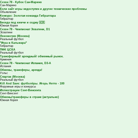
Сезон 78 - Кубок Сан-Марино
Сан-Марино
Если сайт игры недоступен и другие технические проблемы
Объявление
Конкурс: Золотая команда Гибралтара
Гибралтар
Беседа под кимчи и соджу 🇰🇷
Южная Корея
Сезон 78 - Чемпионат Эсватини, D1
Эсватини
Локомотив (Москва)
Реальный футбол
"Игра в Кальмара"
Гибралтар
ПФК ЦСКА
Реальный футбол
Трансферный/ арендный/ обменный рынок.
Армения
Сезон 78 - Чемпионат Испания, D3-A
Испания
Обмены, трансферы, аренда!
Уэльс
Спартак (Москва)
Реальный футбол
Kill And Save: футболёры. Игорь Нетто - 100
Форумные игры и конкурсы
Иллюстрации Сент-Винсента
Сент-Винсент
Обмены/трансферы в стране (актуально)
Южная Корея