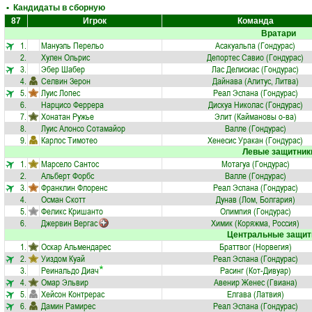
• Кандидаты в сборную
87
Игрок
Команда
Вратари
1.
Мануэль Перельо
Асакуальпа (Гондурас)
2.
Хулен Ольрис
Депортес Савио (Гондурас)
3.
Эбер Шабер
Лас Делисиас (Гондурас)
4.
Селвин Зерон
Дайнава (Алитус, Литва)
5.
Луис Лопес
Реал Эспана (Гондурас)
6.
Нарцисо Феррера
Дискуа Николас (Гондурас)
7.
Хонатан Ружье
Элит (Каймановы о-ва)
8.
Луис Алонсо Сотамайор
Валле (Гондурас)
9.
Карлос Тимотео
Хенесис Уракан (Гондурас)
Левые защитник
1.
Марсело Сантос
Мотагуа (Гондурас)
2.
Альберт Форбс
Валле (Гондурас)
3.
Франклин Флоренс
Реал Эспана (Гондурас)
4.
Осман Скотт
Дунав (Лом, Болгария)
5.
Феликс Кришанто
Олимпия (Гондурас)
6.
Джервин Вергас
Химик (Коряжма, Россия)
Центральные защит
1.
Оскар Альмендарес
Браттвог (Норвегия)
2.
Уиздом Куай
Реал Эспана (Гондурас)
3.
Реинальдо Диач
Расинг (Кот-Дивуар)
4.
Омар Эльвир
Авенир Женес (Гвиана)
5.
Хейсон Контрерас
Елгава (Латвия)
6.
Дамин Рамирес
Реал Эспана (Гондурас)