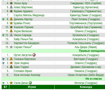
4.
Эксон Арсу
Смедерево 1924 (Сербия)
5.
Алекс Мартинес
Хувентуд (Аргентина)
6.
Кервин Арриага
Гулакандоз (Таджикистан)
7.
Сарлос Мигель Меррандо
Хувентуд Ламас (Гондурас)
8.
Даниэль Картер
Реал Эспана (Гондурас)
9.
Брайан Рочес
Портимоненсе (Португалия)
10.
Хорасио Пархам
Эрцгебирге Ауэ (Германия)
11.
Хорхе Веласкес
Оланчо (Гондурас)
12.
Нисси Сауседа
Хутикальпа (Гондурас)
13.
Хайр Пенья Пас
Асакуальпа (Гондурас)
14.
Харлингтон Бандерас
Полисия Насьональ (Гондурас)
15.
Серхио Пенья
Аль-Дахра (Ливия)
Правые нападаю
1.
Ортис Августин
Асакуальпа (Гондурас)
2.
Геовани Мартинес
Виктория (Гондурас)
3.
Эрик Андино
Оланчо (Гондурас)
4.
Хави Торрес
Динамос (Багамские о-ва)
5.
Соломон Фунез
Некакса (Гондурас)
6.
Хосе Антонио Агиллар
Оазис Атлантико (Кабо-Верде)
Не в списке
1.
Уэсли Декас
Мотагуа (Гондурас)
87
Игрок
Команда