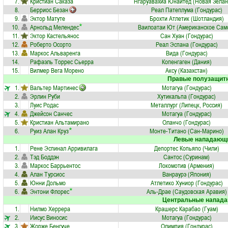
7.
Кристиан Саказа
Нгаруавахиа Юнайтед (Новая Зелан
8.
Берриос Безан
Реал Патеплума (Гондурас)
9.
Эктор Матуте
Брохти Атлетик (Шотландия)
10.
Арнольд Мелендес
Ваилоатаи Ют (Американское Сам
11.
Эктор Кастельянос
Сан Хуан (Гондурас)
12.
Роберто Осорто
Реал Эспана (Гондурас)
13.
Маркос Альваренга
Вида (Гондурас)
14.
Рафаэль Торрес Сьерра
Копенгаген (Дания)
15.
Вилмер Вега Морено
Аксу (Казахстан)
Правые полузащит
1.
Вальтер Мартинес
Мотагуа (Гондурас)
2.
Эрлин Руби
Хутикальпа (Гондурас)
3.
Луис Родас
Металлург (Липецк, Россия)
4.
Джейсон Санчес
Мотагуа (Гондурас)
5.
Кристиан Альтамирано
Оланчо (Гондурас)
6.
Руиз Алан Круз
Монте-Титано (Сан-Марино)
Левые нападающ
1.
Рене Эспинал Арривилага
Депортес Копьяпо (Чили)
2.
Тэд Боддэн
Сантос (Суринам)
3.
Маркос Баррьентос
Локомотив (Армения)
4.
Алан Турсиос
Ванраурэ (Япония)
5.
Юнни Дольмо
Атлетико Хуниор (Гондурас)
6.
Энтони Флорес
Аль-Драе (Саудовская Аравия)
Центральные напад
1.
Нилмо Херрера
Крашерс Карабао (Гуам)
2.
Иисус Виносис
Мотагуа (Гондурас)
3.
Жорже Бенгуче
Олимпия (Гондурас)