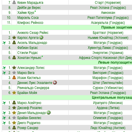
7.
Кевин Марадьяга
Старт (Норвегия)
8.
Дейби де Верес
Реал Эспана (Гондурас)
9.
Хайме Круз
Амноккан
10.
Марсель Соса
Реал Патеплума (Гондурас)
11.
Клифокс Рейносо
Асакуальпа (Гондурас)
Правые защитни
1.
Анжело Сезар Рейес
Браттвог (Норвегия)
2.
Карлос Аргета
Нымме Юнайтед (Эстония)
3.
Аксель Мальдонадо
Мотагуа (Гондурас)
4.
Фабиан Бусас
Хувентуд Ламас (Гондурас)
5.
Стэнли Родас
Энергетик (Украина)
6.
Хонатан Нуньес
Африка Спортс Насионал (Кот-Див
Левые полузащитн
1.
Александер Лопес
Мотагуа (Гондурас)
2.
Марко Вега
Виктория (Гондурас)
3.
Исаак Кастильо
Марафон (Гондурас)
4.
Деннис Луис Эскаланте
Штег (Лихтенштейн)
5.
Реинальдо Сендерра
Сурхон (Узбекистан)
6.
Брайан Мойя
Реал Эспана (Гондурас)
Центральные полузащ
1.
Марко Асейтуно
Ирапуато (Мексика)
2.
Джозеф Росалес
Ардена (Литва)
3.
Денил Мальдонадо
Мотагуа (Гондурас)
4.
Брайан Бекелес
Олимпия (Гондурас)
5.
Диего Родригез
Мотагуа (Гондурас)
6.
Рохер Сандер
Лидс Юнайтед (Англия)