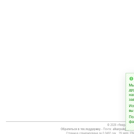
Мы
др
на
за
Ис
вы
По
фа
© 2026 vfleague.ws
Обратиться в тех.поддержку
- Почта:
alkarpuk@gmai
Страница сгенерирована за 0.0492 сек., 29 запр. Chr