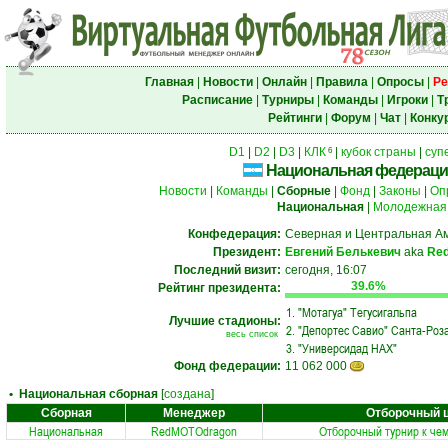
Главная
|
Новости
|
Онлайн
|
Правила
|
Опросы
|
Ре
Расписание
|
Турниры
|
Команды
|
Игроки
|
Т
Рейтинги
|
Форум
|
Чат
|
Конку
D1
|
D2
|
D3
|
КЛК
|
кубок страны
|
суп
6
Национальная федераци
Новости
|
Команды
|
Сборные
|
Фонд
|
Законы
|
Оп
Национальная
|
Молодежная
Конфедерация:
Северная и Центральная А
Президент:
Евгений Белькевич
aka
Re
Последний визит:
сегодня, 16:07
39.6%
Рейтинг президента:
1.
"Мотагуа" Тегусигальпа
Лучшие стадионы:
2.
"Депортес Савио" Санта-Роз
весь список
3.
"Универсидад НАХ"
Фонд федерации:
11 062 000
• Национальная сборная
[
создана
]
Сборная
Менеджер
Отборочный 
Национальная
RedMOTOdragon
Отборочный турнир к че