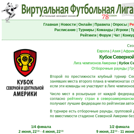
Главная
|
Новости
|
Онлайн
|
Правила
|
Опросы
|
Ре
Расписание
|
Турниры
|
Команды
|
Игроки
|
Т
Рейтинги
|
Форум
|
Чат
|
Конку
Сез
Европа
|
Азия
|
Афри
Кубок Северной
Лига чемпионов Америки
|
Кубок С
Отборочные раунды
|
Гр
Второй по престижности клубный турнир Сев
занявших места второго плана в чемпионатах с
если эти команды не участвуют в Лиге чемпионо
Число мест в розыгрыше от каждой федерац
согласно
рейтингу стран в североамерикански
получают лучшие федерации по рейтингам автосос
В турнире есть отборочные раунды, групповой
по вместимости стадионе Северной Америки без
1/4 финала
1/2 финала
2 июня, 22
-
4 июня, 22
9 июня, 22
-
11 июня
00
00
00