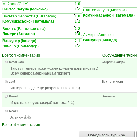
Майами (США)
1
0
Сантос Лагуна (Мексика)
1
2
Сантос Лагуна (Мексика)
Комуникасьонс (Гватемала)
Вальтер Ферретти (Никарагуа)
1
0
Комуникасьонс (Гватемала)
1
2
Викингс (Багамские о-ва)
2
2
Лимерс (Ангилья)
0
4
Лимерс (Ангилья)
Ванкувер (Канада)
Ванкувер (Канада)
2
1
Лимено (Сальвадор)
0
2
Всего:
4
комментария
Обсуждение турни
Deschko87
Санрайз Болерс
Так, тут теперь тоже можно комментарии писать :)
Всем североамериканцам привет!
zse7
Бриттонс Хилл
Интересно где еще разрешат писать?))
Kewell
Виньялес
И где на форуме создаётся тема? 🤔
Kewell
А, вижу 👍👍
Всего:
4
комментария
Победители турнира