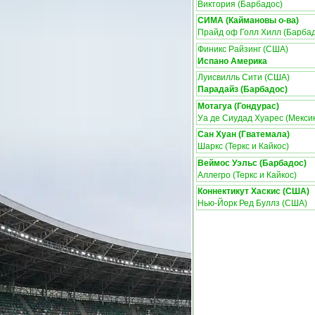
Виктория (Барбадос)
СИМА (Каймановы о-ва)
Прайд оф Голл Хилл (Барбад
Финикс Райзинг (США)
Испано Америка
Луисвилль Сити (США)
Парадайз (Барбадос)
Мотагуа (Гондурас)
Уа де Сиудад Хуарес (Мекси
Сан Хуан (Гватемала)
Шаркс (Теркс и Кайкос)
Веймос Уэльс (Барбадос)
Аллегро (Теркс и Кайкос)
Коннектикут Хаскис (США)
Нью-Йорк Ред Буллз (США)