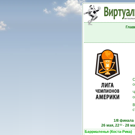
Глав
С
с
Ч
с
В
с
1/8 финала
26 мая, 22
-
28 ма
00
Барриаленья (Коста-Рика)