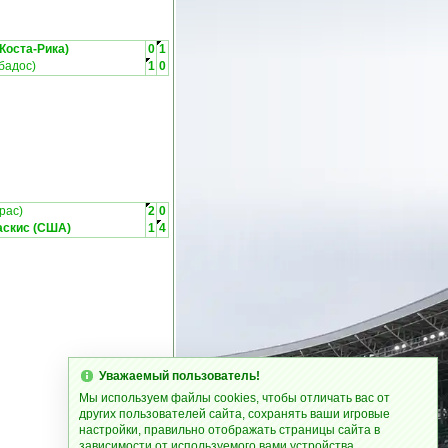
Коста-Рика)
0
1
бадос)
1
0
рас)
2
0
аскис (США)
1
4
Уважаемый пользователь!
Мы используем файлы cookies, чтобы отличать вас от
других пользователей сайта, сохранять ваши игровые
настройки, правильно отображать страницы сайта в
зависимости от используемого вами устройства.