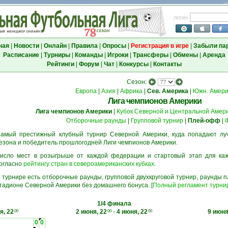
логин
ная
|
Новости
|
Онлайн
|
Правила
|
Опросы
|
Регистрация в игре
|
Забыли па
Расписание
|
Турниры
|
Команды
|
Игроки
|
Трансферы
|
Обмены
|
Аренда
Рейтинги
|
Форум
|
Чат
|
Конкурсы
|
Контакты
Сезон:
Европа
|
Азия
|
Африка
|
Сев. Америка
|
Южн. Амери
Лига чемпионов Америки
Лига чемпионов Америки
|
Кубок Северной и Центральной Амер
Отборочные раунды
|
Групповой турнир
|
Плей-офф
|
амый престижный клубный турнир Северной Америки, куда попадают л
езона и победитель прошлогодней Лиги чемпионов Америки.
исло мест в розыгрыше от каждой федерации и стартовый этап для ка
огласно
рейтингу стран в североамериканских кубках
.
 турнире есть отборочные раунды, групповой двухкруговой турнир, раунды
тадионе Северной Америки без домашнего бонуса. [
Полный регламент турни
1/4 финала
я, 22
2 июня, 22
-
4 июня, 22
9 июня
00
00
00
0
0