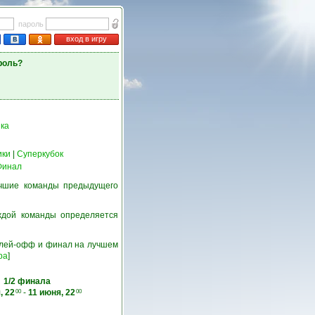
пароль
вход в игру
роль?
ка
ики
|
Суперкубок
Финал
учшие команды предыдущего
ждой команды определяется
 плей-офф и финал на лучшем
ра
]
1/2 финала
, 22
-
11 июня, 22
00
00