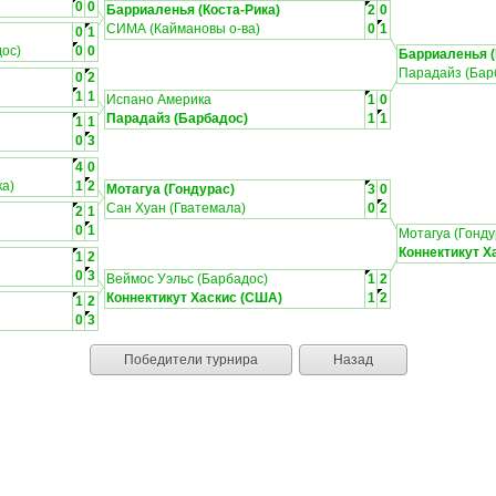
0
0
Барриаленья (Коста-Рика)
2
0
СИМА (Каймановы о-ва)
0
1
0
1
ос)
0
0
Барриаленья (
Парадайз (Бар
0
2
1
1
Испано Америка
1
0
Парадайз (Барбадос)
1
1
1
1
0
3
4
0
ка)
1
2
Мотагуа (Гондурас)
3
0
Сан Хуан (Гватемала)
0
2
2
1
0
1
Мотагуа (Гонду
Коннектикут Х
1
2
0
3
Веймос Уэльс (Барбадос)
1
2
Коннектикут Хаскис (США)
1
2
1
2
0
3
Победители турнира
Назад