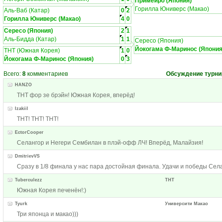
Примейро (Япония)
Горилла Юниверс (Макао)
Аль-Ваб (Катар)
0
2
Горилла Юниверс (Макао)
4
0
Сересо (Япония)
2
1
Аль-Бидда (Катар)
1
1
Сересо (Япония)
Йокогама Ф-Маринос (Япония
ТНТ (Южная Корея)
1
0
Йокогама Ф-Маринос (Япония)
0
3
Всего:
8
комментариев
Обсуждение турни
HANZO
ТНТ фор зе брэйн! Южная Корея, вперёд!
Izakiil
ТНТ! ТНТ! ТНТ!
EctorCooper
Селангор и Негери Сембилан в плэй-офф ЛЧ! Вперёд, Малайзия!
DmitrievVS
Сразу в 1/8 финала у нас пара достойная финала. Удачи и победы Села
Tuberculezz
ТНТ
Южная Корея печенён!:)
Tyurk
Университи Макао
Три японца и макао)))