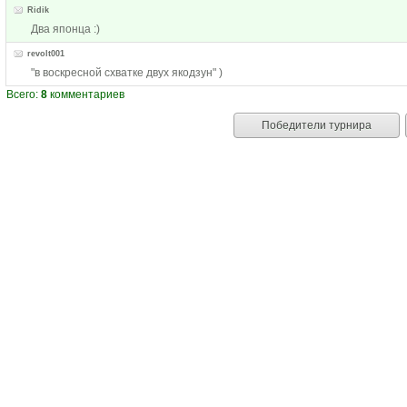
Ridik
Два японца :)
revolt001
"в воскресной схватке двух якодзун" )
Всего:
8
комментариев
Победители турнира