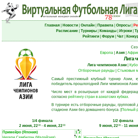
Главная
|
Новости
|
Онлайн
|
Правила
|
Опросы
|
Ре
Расписание
|
Турниры
|
Команды
|
Игроки
|
Т
Рейтинги
|
Форум
|
Чат
|
Конку
Сез
Европа
|
Азия
|
Афри
Лига 
Лига чемпионов Азии
|
Кубо
Отборочные раунды
|
Стыковые 
Самый престижный клубный турнир Азии, к
победитель прошлогодней Лиги чемпионов Азии
Число мест в розыгрыше от каждой федерац
согласно
рейтингу стран в азиатских кубках
.
В турнире есть отборочные раунды, групповой
стадионе Азии без домашнего бонуса. [
Полный р
1/4 финала
1/2 финала
2 июня, 22
-
4 июня, 22
9 июня, 22
-
11 июня
00
00
00
Примейро (Япония)
1
2
Негери Сембилан (Малайзия)
1
0